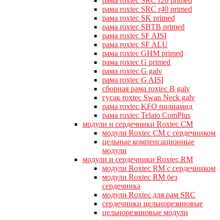
рама roxtec SRC r20 primed
рама roxtec SRC r40 primed
рама roxtec SK primed
рама roxtec SBTB primed
рама roxtec SF AISI
рама roxtec SF ALU
рама roxtec GHM primed
рама roxtec G primed
рама roxtec G galv
рама roxtec G AISI
сборная рама roxtec B galv
гусак roxtec Swan Neck galv
рама roxtec KFO полиамид
рама roxtec Telaio ComPlus
модули и сердечники Roxtec CM
модули Roxtec CM с сердечником
цельные компенсационные
модули
модули и сердечники Roxtec RM
модули Roxtec RM с сердечником
модули Roxtec RM без
сердечника
модули Roxtec для рам SRC
сердечники цельнорезиновые
цельнорезиновые модули