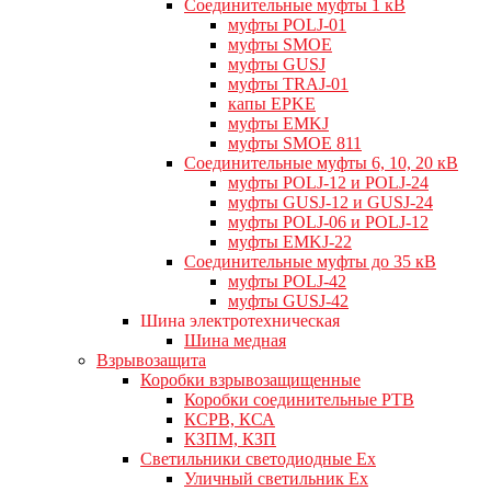
Cоединительные муфты 1 кВ
муфты POLJ-01
муфты SMOE
муфты GUSJ
муфты TRAJ-01
капы EPKE
муфты EMKJ
муфты SMOE 811
Соединительные муфты 6, 10, 20 кВ
муфты POLJ-12 и POLJ-24
муфты GUSJ-12 и GUSJ-24
муфты POLJ-06 и POLJ-12
муфты EMKJ-22
Соединительные муфты до 35 кВ
муфты POLJ-42
муфты GUSJ-42
Шина электротехническая
Шина медная
Взрывозащита
Коробки взрывозащищенные
Коробки соединительные РТВ
КСРВ, КСА
КЗПМ, КЗП
Светильники светодиодные Ex
Уличный светильник Ex