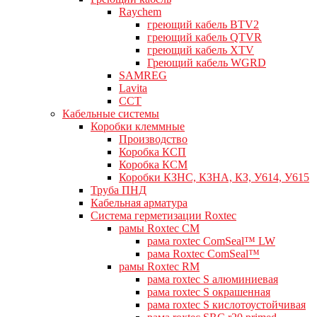
Raychem
греющий кабель BTV2
греющий кабель QTVR
греющий кабель XTV
Греющий кабель WGRD
SAMREG
Lavita
CCT
Кабельные системы
Коробки клеммные
Производство
Коробка КСП
Коробка КСМ
Коробки КЗНС, КЗНА, КЗ, У614, У615
Труба ПНД
Кабельная арматура
Система герметизации Roxtec
рамы Roxtec CM
рама roxtec ComSeal™ LW
рама Roxtec ComSeal™
рамы Roxtec RM
рама roxtec S алюминиевая
рама roxtec S окрашенная
рама roxtec S кислотоустойчивая