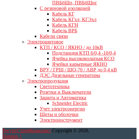
ПВБбШп, ПВБбШнг
C резиновой изоляцией
Кабель КГ
Кабель КГхл, КГЭхл
Кабель КГН
Кабель ВРБ
Кабели связи
Электрощитовое
КТП / КСО / ЯКНО / до 10кВ
Подстанция КТП 6/0,4 -10/0,4
Ячейка высоковольтная КСО
Ячейки карьерные ЯКНО
ВРУ / ГРЩ / ЩО-70 / АВР до 0,4 кВ
ДЭС Дизельные генераторы
Электропродукция
Светотехника
Розетки и Выключатели
Защита и Автоматика
Schneider Electric
Учет электроэнергии
Щиты и оболочки
Электроинструмент
РесурсСтройКомплект
Copyright © 2026.
Наверх ↑