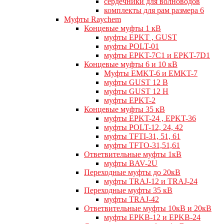
сердечники для волноводов
комплекты для рам размера 6
Муфты Raychem
Концевые муфты 1 кВ
муфты EPKT , GUST
муфты POLT-01
муфты EPKT-7C1 и EPKT-7D1
Концевые муфты 6 и 10 кВ
Муфты EMKT-6 и EMKT-7
муфты GUST 12 В
муфты GUST 12 Н
муфты EPKT-2
Концевые муфты 35 кВ
муфты EPKT-24 , EPKT-36
муфты POLT-12, 24, 42
муфты TFTI-31, 51, 61
муфты TFTO-31,51,61
Ответвительные муфты 1кВ
муфты BAV-2U
Переходные муфты до 20кВ
муфты TRAJ-12 и TRAJ-24
Переходные муфты 35 кВ
муфты TRAJ-42
Ответвительные муфты 10кВ и 20кВ
муфты EPKB-12 и EPKB-24