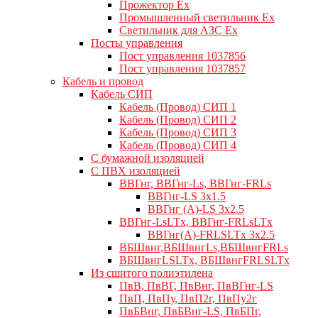
Прожектор Ex
Промышленный светильник Ex
Светильник для АЗС Ex
Посты управления
Пост управления 1037856
Пост управления 1037857
Кабель и провод
Кабель СИП
Кабель (Провод) СИП 1
Кабель (Провод) СИП 2
Кабель (Провод) СИП 3
Кабель (Провод) СИП 4
С бумажной изоляцией
С ПВХ изоляцией
ВВГнг, ВВГнг-Ls, ВВГнг-FRLs
ВВГнг-LS 3х1.5
ВВГнг (А)-LS 3х2.5
ВВГнг-LsLTx, ВВГнг-FRLsLTx
ВВГнг(А)-FRLSLTx 3х2.5
ВБШвнг,ВБШвнгLs,ВБШвнгFRLs
ВБШвнгLSLTx, ВБШвнгFRLSLTx
Из сшитого полиэтилена
ПвВ, ПвВГ, ПвВнг, ПвВГнг-LS
ПвП, ПвПу, ПвП2г, ПвПу2г
ПвБВнг, ПвБВнг-LS, ПвБПг,