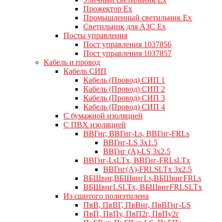
Прожектор Ex
Промышленный светильник Ex
Светильник для АЗС Ex
Посты управления
Пост управления 1037856
Пост управления 1037857
Кабель и провод
Кабель СИП
Кабель (Провод) СИП 1
Кабель (Провод) СИП 2
Кабель (Провод) СИП 3
Кабель (Провод) СИП 4
С бумажной изоляцией
С ПВХ изоляцией
ВВГнг, ВВГнг-Ls, ВВГнг-FRLs
ВВГнг-LS 3х1.5
ВВГнг (А)-LS 3х2.5
ВВГнг-LsLTx, ВВГнг-FRLsLTx
ВВГнг(А)-FRLSLTx 3х2.5
ВБШвнг,ВБШвнгLs,ВБШвнгFRLs
ВБШвнгLSLTx, ВБШвнгFRLSLTx
Из сшитого полиэтилена
ПвВ, ПвВГ, ПвВнг, ПвВГнг-LS
ПвП, ПвПу, ПвП2г, ПвПу2г