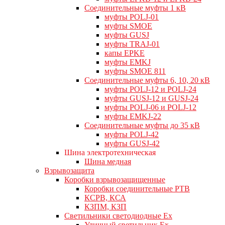
Cоединительные муфты 1 кВ
муфты POLJ-01
муфты SMOE
муфты GUSJ
муфты TRAJ-01
капы EPKE
муфты EMKJ
муфты SMOE 811
Соединительные муфты 6, 10, 20 кВ
муфты POLJ-12 и POLJ-24
муфты GUSJ-12 и GUSJ-24
муфты POLJ-06 и POLJ-12
муфты EMKJ-22
Соединительные муфты до 35 кВ
муфты POLJ-42
муфты GUSJ-42
Шина электротехническая
Шина медная
Взрывозащита
Коробки взрывозащищенные
Коробки соединительные РТВ
КСРВ, КСА
КЗПМ, КЗП
Светильники светодиодные Ex
Уличный светильник Ex