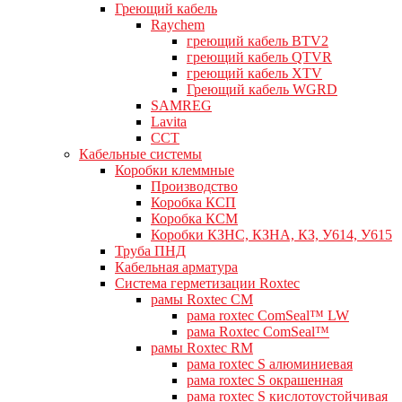
Греющий кабель
Raychem
греющий кабель BTV2
греющий кабель QTVR
греющий кабель XTV
Греющий кабель WGRD
SAMREG
Lavita
CCT
Кабельные системы
Коробки клеммные
Производство
Коробка КСП
Коробка КСМ
Коробки КЗНС, КЗНА, КЗ, У614, У615
Труба ПНД
Кабельная арматура
Система герметизации Roxtec
рамы Roxtec CM
рама roxtec ComSeal™ LW
рама Roxtec ComSeal™
рамы Roxtec RM
рама roxtec S алюминиевая
рама roxtec S окрашенная
рама roxtec S кислотоустойчивая