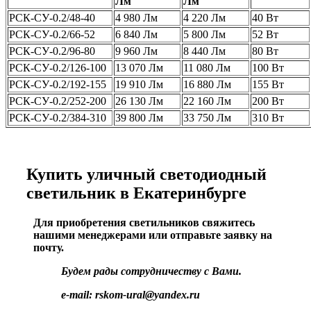
Лм
Лм
РСК-СУ-0.2/48-40
4 980 Лм
4 220 Лм
40 Вт
РСК-СУ-0.2/66-52
6 840 Лм
5 800 Лм
52 Вт
РСК-СУ-0.2/96-80
9 960 Лм
8 440 Лм
80 Вт
РСК-СУ-0.2/126-100
13 070 Лм
11 080 Лм
100 Вт
РСК-СУ-0.2/192-155
19 910 Лм
16 880 Лм
155 Вт
РСК-СУ-0.2/252-200
26 130 Лм
22 160 Лм
200 Вт
РСК-СУ-0.2/384-310
39 800 Лм
33 750 Лм
310 Вт
Купить уличный светодиодный
светильник в Екатеринбурге
Для приобретения светильников свяжитесь
нашими менеджерами или отправьте заявку на
почту.
Будем рады сотрудничеству с Вами.
e-mail: rskom-ural@yandex.ru