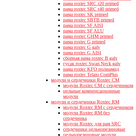
рама roxtec SRC r20 primed
рама roxtec SRC r40 primed
рама roxtec SK primed
рама roxtec SBTB primed
рама roxtec SF AISI
рама roxtec SF ALU
рама roxtec GHM primed
рама roxtec G primed
рама roxtec G galv
рама roxtec G AISI
сборная рама roxtec B galv
гусак roxtec Swan Neck galv
рама roxtec KFO полиамид
рама roxtec Telaio ComPlus
модули и сердечники Roxtec CM
модули Roxtec CM с сердечником
цельные компенсационные
модули
модули и сердечники Roxtec RM
модули Roxtec RM с сердечником
модули Roxtec RM без
сердечника
модули Roxtec для рам SRC
сердечники цельнорезиновые
цельнорезиновые модули