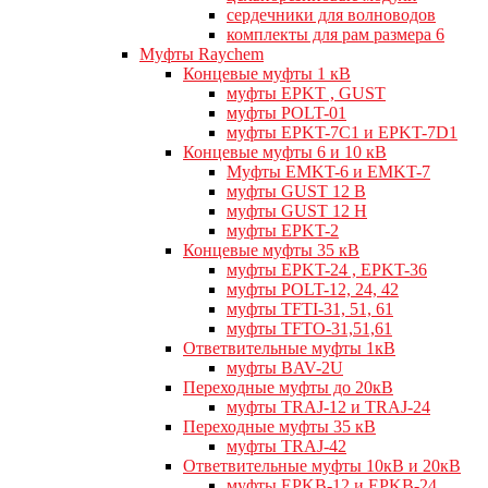
сердечники для волноводов
комплекты для рам размера 6
Муфты Raychem
Концевые муфты 1 кВ
муфты EPKT , GUST
муфты POLT-01
муфты EPKT-7C1 и EPKT-7D1
Концевые муфты 6 и 10 кВ
Муфты EMKT-6 и EMKT-7
муфты GUST 12 В
муфты GUST 12 Н
муфты EPKT-2
Концевые муфты 35 кВ
муфты EPKT-24 , EPKT-36
муфты POLT-12, 24, 42
муфты TFTI-31, 51, 61
муфты TFTO-31,51,61
Ответвительные муфты 1кВ
муфты BAV-2U
Переходные муфты до 20кВ
муфты TRAJ-12 и TRAJ-24
Переходные муфты 35 кВ
муфты TRAJ-42
Ответвительные муфты 10кВ и 20кВ
муфты EPKB-12 и EPKB-24