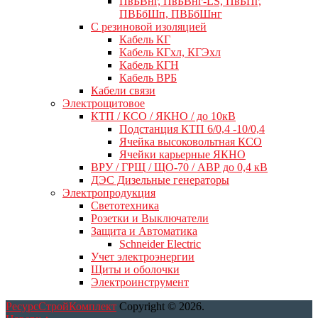
ПвБВнг, ПвБВнг-LS, ПвБПг,
ПВБбШп, ПВБбШнг
C резиновой изоляцией
Кабель КГ
Кабель КГхл, КГЭхл
Кабель КГН
Кабель ВРБ
Кабели связи
Электрощитовое
КТП / КСО / ЯКНО / до 10кВ
Подстанция КТП 6/0,4 -10/0,4
Ячейка высоковольтная КСО
Ячейки карьерные ЯКНО
ВРУ / ГРЩ / ЩО-70 / АВР до 0,4 кВ
ДЭС Дизельные генераторы
Электропродукция
Светотехника
Розетки и Выключатели
Защита и Автоматика
Schneider Electric
Учет электроэнергии
Щиты и оболочки
Электроинструмент
РесурсСтройКомплект
Copyright © 2026.