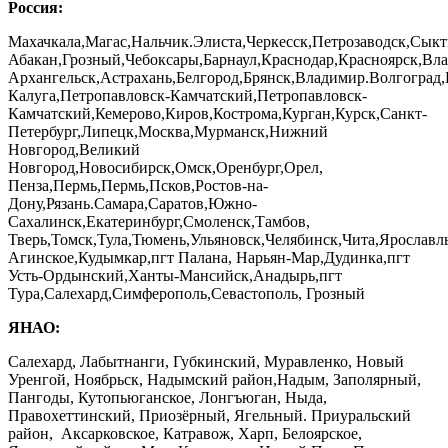
Россия:
Махачкала,Магас,Нальчик.Элиста,Черкесск,Петрозаводск,Сыкт
Абакан,Грозный,Чебоксары,Барнаул,Краснодар,Красноярск,Вла
Архангельск,Астрахань,Белгород,Брянск,Владимир.Волгоград
Калуга,Петропавловск-Камчатский,Петропавловск-
Камчатский,Кемерово,Киров,Кострома,Курган,Курск,Санкт-
Петербург,Липецк,Москва,Мурманск,Нижний
Новгород,Великий
Новгород,Новосибирск,Омск,Оренбург,Орел,
Пенза,Пермь,Пермь,Псков,Ростов-на-
Дону,Рязань.Самара,Саратов,Южно-
Сахалинск,Екатеринбург,Смоленск,Тамбов,
Тверь,Томск,Тула,Тюмень,Ульяновск,Челябинск,Чита,Ярославл
Агинское,Кудымкар,пгт Палана, Нарьян-Мар,Дудинка,пгт
Усть-Ордынский,Ханты-Мансийск,Анадырь,пгт
Тура,Салехард,Симферополь,Севастополь, Грозный
ЯНАО:
Салехард, Лабытнанги, Губкинский, Муравленко, Новый
Уренгой, Ноябрьск, Надымский район,Надым, Заполярный,
Пангоды, Кутопьюганское, Лонгъюган, Ныда,
Правохеттинский, Приозёрный, Ягельный. Приуральский
район, Аксарковское, Катравож, Харп, Белоярское,