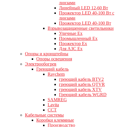
линзами
Линейный LED 12-60 Вт
Прожектор LED 40-100 Вт с
линзами
Прожектор LED 40-100 Вт
Взрывозащищенные светильники
Уличные Ex
Промышленный Ex
Прожектор Ex
Для АЗС Ex
Опоры и кронштейны
Опоры освещения
Электрообогрев
Греющий кабель
Raychem
греющий кабель BTV2
греющий кабель QTVR
греющий кабель XTV
Греющий кабель WGRD
SAMREG
Lavita
CCT
Кабельные системы
Коробки клеммные
Производство