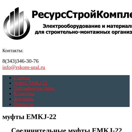
Контакты:
8(343)346-30-76
info@rskom-ural.ru
Главная
муфты EMKJ-22
География поставок
Клиентам
Контакты
Вакансии
муфты EMKJ-22
Соединительные муфты EMKJ-22