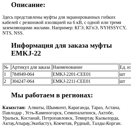
Описание:
Здесь представлены муфты для экранированных гибких
кабелей с резиновой изоляцией на 6 кВ, с одной или тремя
заземляющими жилами. Например: КГЭ, КГпЭ, NYHSSYCY,
NTS, NSS.
Информация для заказа муфты
EMKJ-22
№
Артикул для заказа
Наименование
Ед. и
1
784949-064
EMKJ-2201-CEE01
шт
2
304247-064
EMKJ-2211-CEE01
шт
Мы работаем в регионах:
Казахстан:
Алматы, Шымкент, Караганда, Тараз, Астана,
Павлодар , Усть-Каменогорск, Семипалатинск, Актобе,
Уральск, Костанай, Петропавловск, Темиртау, Кызылорда,
Актау,Атырау,Экибастуз, Кокчетав, Рудный, Талды-Корган.