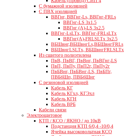
Кабель (Провод) СИП 4
С бумажной изоляцией
С ПВХ изоляцией
ВВГнг, ВВГнг-Ls, ВВГнг-FRLs
ВВГнг-LS 3х1.5
ВВГнг (А)-LS 3х2.5
ВВГнг-LsLTx, ВВГнг-FRLsLTx
ВВГнг(А)-FRLSLTx 3х2.5
ВБШвнг,ВБШвнгLs,ВБШвнгFRLs
ВБШвнгLSLTx, ВБШвнгFRLSLTx
Из сшитого полиэтилена
ПвВ, ПвВГ, ПвВнг, ПвВГнг-LS
ПвП, ПвПу, ПвП2г, ПвПу2г
ПвБВнг, ПвБВнг-LS, ПвБПг,
ПВБбШп, ПВБбШнг
C резиновой изоляцией
Кабель КГ
Кабель КГхл, КГЭхл
Кабель КГН
Кабель ВРБ
Кабели связи
Электрощитовое
КТП / КСО / ЯКНО / до 10кВ
Подстанция КТП 6/0,4 -10/0,4
Ячейка высоковольтная КСО