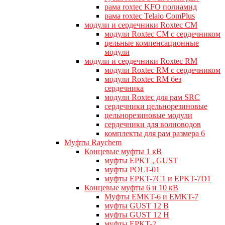
рама roxtec KFO полиамид
рама roxtec Telaio ComPlus
модули и сердечники Roxtec CM
модули Roxtec CM с сердечником
цельные компенсационные
модули
модули и сердечники Roxtec RM
модули Roxtec RM с сердечником
модули Roxtec RM без
сердечника
модули Roxtec для рам SRC
сердечники цельнорезиновые
цельнорезиновые модули
сердечники для волноводов
комплекты для рам размера 6
Муфты Raychem
Концевые муфты 1 кВ
муфты EPKT , GUST
муфты POLT-01
муфты EPKT-7C1 и EPKT-7D1
Концевые муфты 6 и 10 кВ
Муфты EMKT-6 и EMKT-7
муфты GUST 12 В
муфты GUST 12 Н
муфты EPKT-2