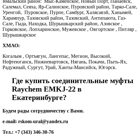
Ямальский район: Мыс-Каменское, Новый Порт, Панаевск,
Салемал, Сеяха, Яр-Салинское, Пуровский район, Тарко-Сале,
Уренгой, Пуровское, Пурпе, Самбург, Халясавэй, Ханымей,
Харампур, Тазовский район, Тазовский, Антипаюта, Газ-
Сале, Гыда, Находка, Шурышкарский район, Азовское ,
Горковское, Лопхаринское, Мужевское , Овгортское , Питляр ,
Шурышкарское
ХМАО:
Когалым , Ортъягун, Лангепас, Мегион, Высокий,
Нефтеюганск, Нижневартовск, Нягань, Покачи, Пыть-Ях,
Радужный, Сургут, Урай, Ханты-Мансийск, Югорск.
Где купить соединительные муфты
Raychem
EMKJ-22 в
Екатеринбурге?
Будем рады сотрудничеству с Вами.
e-mail: rskom-ural@yandex.ru
Тел.: +7 (343) 346-30-76