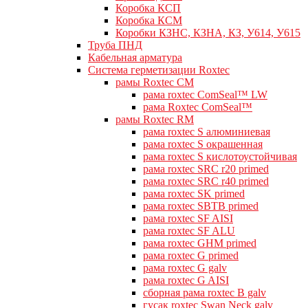
Коробка КСП
Коробка КСМ
Коробки КЗНС, КЗНА, КЗ, У614, У615
Труба ПНД
Кабельная арматура
Система герметизации Roxtec
рамы Roxtec CM
рама roxtec ComSeal™ LW
рама Roxtec ComSeal™
рамы Roxtec RM
рама roxtec S алюминиевая
рама roxtec S окрашенная
рама roxtec S кислотоустойчивая
рама roxtec SRC r20 primed
рама roxtec SRC r40 primed
рама roxtec SK primed
рама roxtec SBTB primed
рама roxtec SF AISI
рама roxtec SF ALU
рама roxtec GHM primed
рама roxtec G primed
рама roxtec G galv
рама roxtec G AISI
сборная рама roxtec B galv
гусак roxtec Swan Neck galv