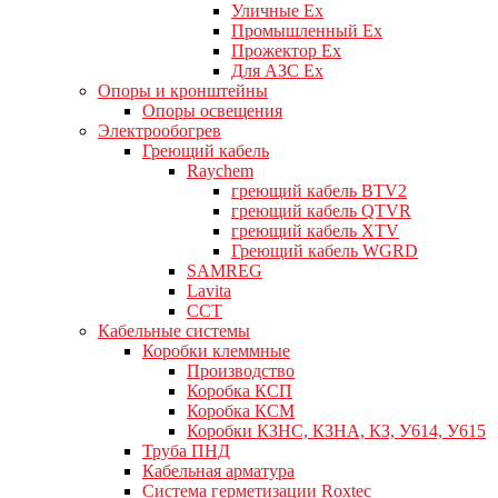
Уличные Ex
Промышленный Ex
Прожектор Ex
Для АЗС Ex
Опоры и кронштейны
Опоры освещения
Электрообогрев
Греющий кабель
Raychem
греющий кабель BTV2
греющий кабель QTVR
греющий кабель XTV
Греющий кабель WGRD
SAMREG
Lavita
CCT
Кабельные системы
Коробки клеммные
Производство
Коробка КСП
Коробка КСМ
Коробки КЗНС, КЗНА, КЗ, У614, У615
Труба ПНД
Кабельная арматура
Система герметизации Roxtec