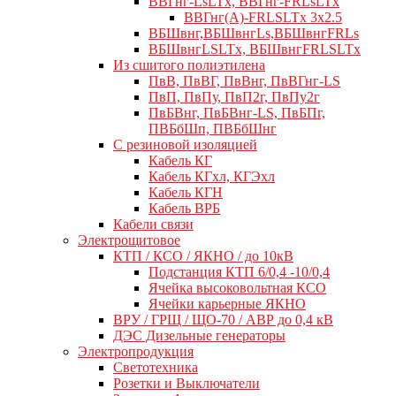
ВВГнг-LsLTx, ВВГнг-FRLsLTx
ВВГнг(А)-FRLSLTx 3х2.5
ВБШвнг,ВБШвнгLs,ВБШвнгFRLs
ВБШвнгLSLTx, ВБШвнгFRLSLTx
Из сшитого полиэтилена
ПвВ, ПвВГ, ПвВнг, ПвВГнг-LS
ПвП, ПвПу, ПвП2г, ПвПу2г
ПвБВнг, ПвБВнг-LS, ПвБПг,
ПВБбШп, ПВБбШнг
C резиновой изоляцией
Кабель КГ
Кабель КГхл, КГЭхл
Кабель КГН
Кабель ВРБ
Кабели связи
Электрощитовое
КТП / КСО / ЯКНО / до 10кВ
Подстанция КТП 6/0,4 -10/0,4
Ячейка высоковольтная КСО
Ячейки карьерные ЯКНО
ВРУ / ГРЩ / ЩО-70 / АВР до 0,4 кВ
ДЭС Дизельные генераторы
Электропродукция
Светотехника
Розетки и Выключатели