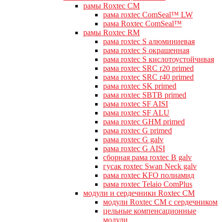
рамы Roxtec CM
рама roxtec ComSeal™ LW
рама Roxtec ComSeal™
рамы Roxtec RM
рама roxtec S алюминиевая
рама roxtec S окрашенная
рама roxtec S кислотоустойчивая
рама roxtec SRC r20 primed
рама roxtec SRC r40 primed
рама roxtec SK primed
рама roxtec SBTB primed
рама roxtec SF AISI
рама roxtec SF ALU
рама roxtec GHM primed
рама roxtec G primed
рама roxtec G galv
рама roxtec G AISI
сборная рама roxtec B galv
гусак roxtec Swan Neck galv
рама roxtec KFO полиамид
рама roxtec Telaio ComPlus
модули и сердечники Roxtec CM
модули Roxtec CM с сердечником
цельные компенсационные
модули