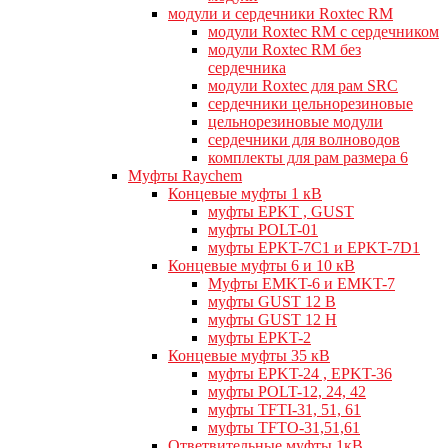
модули и сердечники Roxtec RM
модули Roxtec RM с сердечником
модули Roxtec RM без
сердечника
модули Roxtec для рам SRC
сердечники цельнорезиновые
цельнорезиновые модули
сердечники для волноводов
комплекты для рам размера 6
Муфты Raychem
Концевые муфты 1 кВ
муфты EPKT , GUST
муфты POLT-01
муфты EPKT-7C1 и EPKT-7D1
Концевые муфты 6 и 10 кВ
Муфты EMKT-6 и EMKT-7
муфты GUST 12 В
муфты GUST 12 Н
муфты EPKT-2
Концевые муфты 35 кВ
муфты EPKT-24 , EPKT-36
муфты POLT-12, 24, 42
муфты TFTI-31, 51, 61
муфты TFTO-31,51,61
Ответвительные муфты 1кВ