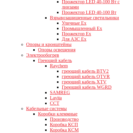
Прожектор LED 40-100 Вт с
линзами
Прожектор LED 40-100 Вт
Взрывозащищенные светильники
Уличные Ex
Промышленный Ex
Прожектор Ex
Для АЗС Ex
Опоры и кронштейны
Опоры освещения
Электрообогрев
Греющий кабель
Raychem
греющий кабель BTV2
греющий кабель QTVR
греющий кабель XTV
Греющий кабель WGRD
SAMREG
Lavita
CCT
Кабельные системы
Коробки клеммные
Производство
Коробка КСП
Коробка КСМ