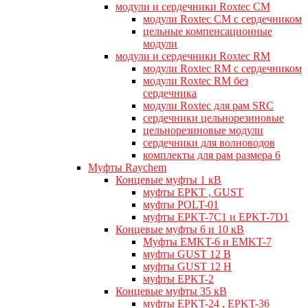
модули и сердечники Roxtec CM
модули Roxtec CM с сердечником
цельные компенсационные
модули
модули и сердечники Roxtec RM
модули Roxtec RM с сердечником
модули Roxtec RM без
сердечника
модули Roxtec для рам SRC
сердечники цельнорезиновые
цельнорезиновые модули
сердечники для волноводов
комплекты для рам размера 6
Муфты Raychem
Концевые муфты 1 кВ
муфты EPKT , GUST
муфты POLT-01
муфты EPKT-7C1 и EPKT-7D1
Концевые муфты 6 и 10 кВ
Муфты EMKT-6 и EMKT-7
муфты GUST 12 В
муфты GUST 12 Н
муфты EPKT-2
Концевые муфты 35 кВ
муфты EPKT-24 , EPKT-36