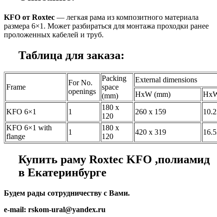
KFO от Roxtec
— легкая рама из композитного материала
размера 6×1. Может разбираться для монтажа проходки ранее
проложенных кабелей и труб.
Таблица для заказа:
Packing
External dimensions
For No.
Frame
space
openings
HxW (mm)
HxW
(mm)
180 x
KFO 6×1
1
260 x 159
10.2
120
KFO 6×1 with
180 x
1
420 x 319
16.5
flange
120
Купить
раму Roxtec KFO ,полиамид
в Екатеринбурге
Будем рады сотрудничеству с Вами.
e-mail: rskom-ural@yandex.ru