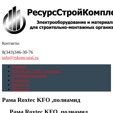
Контакты:
8(343)346-30-76
info@rskom-ural.ru
Главная
Рама Roxtec KFO ,полиамид
География поставок
Клиентам
Контакты
Вакансии
Рама Roxtec KFO ,полиамид
Рама Roxtec KFO ,полиамид