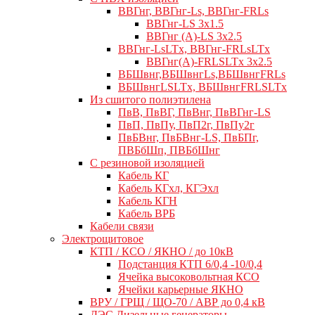
ВВГнг, ВВГнг-Ls, ВВГнг-FRLs
ВВГнг-LS 3х1.5
ВВГнг (А)-LS 3х2.5
ВВГнг-LsLTx, ВВГнг-FRLsLTx
ВВГнг(А)-FRLSLTx 3х2.5
ВБШвнг,ВБШвнгLs,ВБШвнгFRLs
ВБШвнгLSLTx, ВБШвнгFRLSLTx
Из сшитого полиэтилена
ПвВ, ПвВГ, ПвВнг, ПвВГнг-LS
ПвП, ПвПу, ПвП2г, ПвПу2г
ПвБВнг, ПвБВнг-LS, ПвБПг,
ПВБбШп, ПВБбШнг
C резиновой изоляцией
Кабель КГ
Кабель КГхл, КГЭхл
Кабель КГН
Кабель ВРБ
Кабели связи
Электрощитовое
КТП / КСО / ЯКНО / до 10кВ
Подстанция КТП 6/0,4 -10/0,4
Ячейка высоковольтная КСО
Ячейки карьерные ЯКНО
ВРУ / ГРЩ / ЩО-70 / АВР до 0,4 кВ
ДЭС Дизельные генераторы