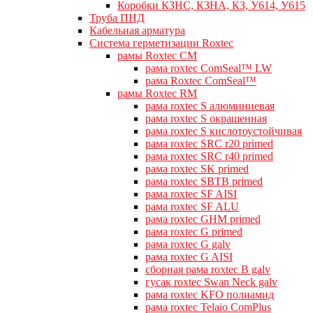
Коробки КЗНС, КЗНА, КЗ, У614, У615
Труба ПНД
Кабельная арматура
Система герметизации Roxtec
рамы Roxtec CM
рама roxtec ComSeal™ LW
рама Roxtec ComSeal™
рамы Roxtec RM
рама roxtec S алюминиевая
рама roxtec S окрашенная
рама roxtec S кислотоустойчивая
рама roxtec SRC r20 primed
рама roxtec SRC r40 primed
рама roxtec SK primed
рама roxtec SBTB primed
рама roxtec SF AISI
рама roxtec SF ALU
рама roxtec GHM primed
рама roxtec G primed
рама roxtec G galv
рама roxtec G AISI
сборная рама roxtec B galv
гусак roxtec Swan Neck galv
рама roxtec KFO полиамид
рама roxtec Telaio ComPlus