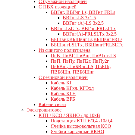
С бумажной изоляцией
С ПВХ изоляцией
ВВГнг, ВВГнг-Ls, ВВГнг-FRLs
ВВГнг-LS 3х1.5
ВВГнг (А)-LS 3х2.5
ВВГнг-LsLTx, ВВГнг-FRLsLTx
ВВГнг(А)-FRLSLTx 3х2.5
ВБШвнг,ВБШвнгLs,ВБШвнгFRLs
ВБШвнгLSLTx, ВБШвнгFRLSLTx
Из сшитого полиэтилена
ПвВ, ПвВГ, ПвВнг, ПвВГнг-LS
ПвП, ПвПу, ПвП2г, ПвПу2г
ПвБВнг, ПвБВнг-LS, ПвБПг,
ПВБбШп, ПВБбШнг
C резиновой изоляцией
Кабель КГ
Кабель КГхл, КГЭхл
Кабель КГН
Кабель ВРБ
Кабели связи
Электрощитовое
КТП / КСО / ЯКНО / до 10кВ
Подстанция КТП 6/0,4 -10/0,4
Ячейка высоковольтная КСО
Ячейки карьерные ЯКНО