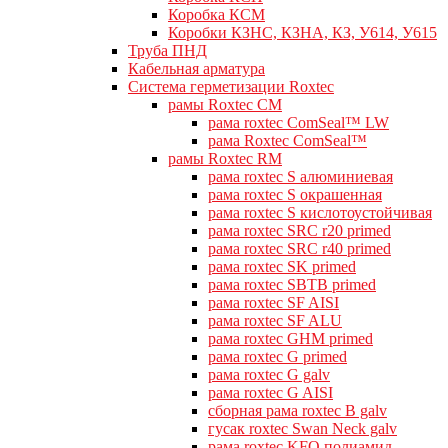
Коробка КСМ
Коробки КЗНС, КЗНА, КЗ, У614, У615
Труба ПНД
Кабельная арматура
Система герметизации Roxtec
рамы Roxtec CM
рама roxtec ComSeal™ LW
рама Roxtec ComSeal™
рамы Roxtec RM
рама roxtec S алюминиевая
рама roxtec S окрашенная
рама roxtec S кислотоустойчивая
рама roxtec SRC r20 primed
рама roxtec SRC r40 primed
рама roxtec SK primed
рама roxtec SBTB primed
рама roxtec SF AISI
рама roxtec SF ALU
рама roxtec GHM primed
рама roxtec G primed
рама roxtec G galv
рама roxtec G AISI
сборная рама roxtec B galv
гусак roxtec Swan Neck galv
рама roxtec KFO полиамид