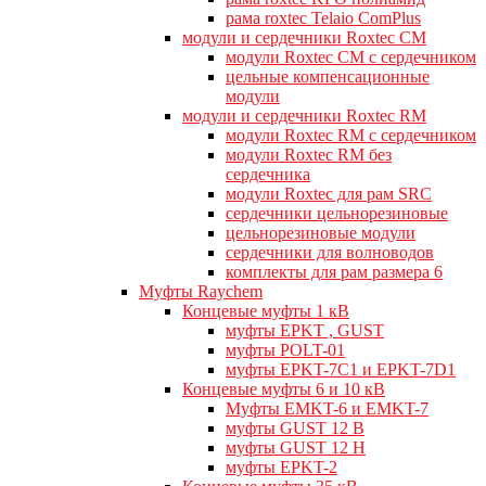
рама roxtec Telaio ComPlus
модули и сердечники Roxtec CM
модули Roxtec CM с сердечником
цельные компенсационные
модули
модули и сердечники Roxtec RM
модули Roxtec RM с сердечником
модули Roxtec RM без
сердечника
модули Roxtec для рам SRC
сердечники цельнорезиновые
цельнорезиновые модули
сердечники для волноводов
комплекты для рам размера 6
Муфты Raychem
Концевые муфты 1 кВ
муфты EPKT , GUST
муфты POLT-01
муфты EPKT-7C1 и EPKT-7D1
Концевые муфты 6 и 10 кВ
Муфты EMKT-6 и EMKT-7
муфты GUST 12 В
муфты GUST 12 Н
муфты EPKT-2