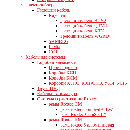
Электрообогрев
Греющий кабель
Raychem
греющий кабель BTV2
греющий кабель QTVR
греющий кабель XTV
Греющий кабель WGRD
SAMREG
Lavita
CCT
Кабельные системы
Коробки клеммные
Производство
Коробка КСП
Коробка КСМ
Коробки КЗНС, КЗНА, КЗ, У614, У615
Труба ПНД
Кабельная арматура
Система герметизации Roxtec
рамы Roxtec CM
рама roxtec ComSeal™ LW
рама Roxtec ComSeal™
рамы Roxtec RM
рама roxtec S алюминиевая