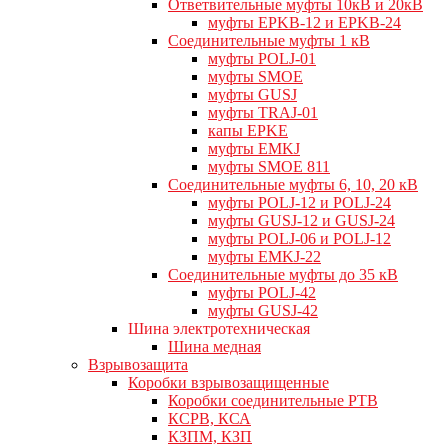
Ответвительные муфты 10кВ и 20кВ
муфты EPKB-12 и EPKB-24
Cоединительные муфты 1 кВ
муфты POLJ-01
муфты SMOE
муфты GUSJ
муфты TRAJ-01
капы EPKE
муфты EMKJ
муфты SMOE 811
Соединительные муфты 6, 10, 20 кВ
муфты POLJ-12 и POLJ-24
муфты GUSJ-12 и GUSJ-24
муфты POLJ-06 и POLJ-12
муфты EMKJ-22
Соединительные муфты до 35 кВ
муфты POLJ-42
муфты GUSJ-42
Шина электротехническая
Шина медная
Взрывозащита
Коробки взрывозащищенные
Коробки соединительные РТВ
КСРВ, КСА
КЗПМ, КЗП