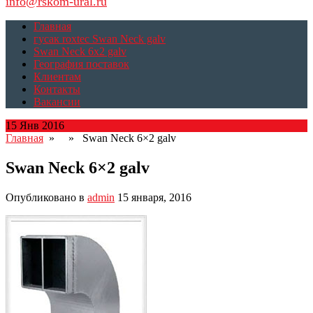
info@rskom-ural.ru
Главная
гусак roxtec Swan Neck galv
Swan Neck 6x2 galv
География поставок
Клиентам
Контакты
Вакансии
15 Янв 2016
Главная
» » Swan Neck 6×2 galv
Swan Neck 6×2 galv
Опубликовано в
admin
15 января, 2016