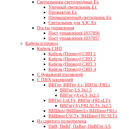
Светильники светодиодные Ex
Уличный светильник Ex
Прожектор Ex
Промышленный светильник Ex
Светильник для АЗС Ex
Посты управления
Пост управления 1037856
Пост управления 1037857
Кабель и провод
Кабель СИП
Кабель (Провод) СИП 1
Кабель (Провод) СИП 2
Кабель (Провод) СИП 3
Кабель (Провод) СИП 4
С бумажной изоляцией
С ПВХ изоляцией
ВВГнг, ВВГнг-Ls, ВВГнг-FRLs
ВВГнг-LS 3х1.5
ВВГнг (А)-LS 3х2.5
ВВГнг-LsLTx, ВВГнг-FRLsLTx
ВВГнг(А)-FRLSLTx 3х2.5
ВБШвнг,ВБШвнгLs,ВБШвнгFRLs
ВБШвнгLSLTx, ВБШвнгFRLSLTx
Из сшитого полиэтилена
ПвВ, ПвВГ, ПвВнг, ПвВГнг-LS