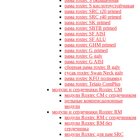
рама roxtec S окрашенная
рама roxtec S кислотоустойчивая
рама roxtec SRC r20 primed
рама roxtec SRC r40 primed
рама roxtec SK primed
рама roxtec SBTB primed
рама roxtec SF AISI
рама roxtec SF ALU
рама roxtec GHM primed
рама roxtec G primed
рама roxtec G galv
рама roxtec G AISI
сборная рама roxtec B galv
гусак roxtec Swan Neck galv
рама roxtec KFO полиамид
рама roxtec Telaio ComPlus
модули и сердечники Roxtec CM
модули Roxtec CM с сердечником
цельные компенсационные
модули
модули и сердечники Roxtec RM
модули Roxtec RM с сердечником
модули Roxtec RM без
сердечника
модули Roxtec для рам SRC