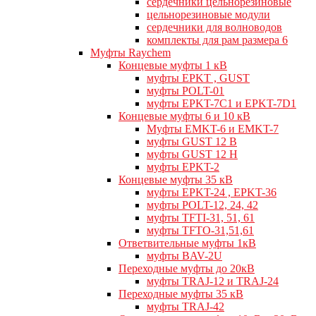
сердечники цельнорезиновые
цельнорезиновые модули
сердечники для волноводов
комплекты для рам размера 6
Муфты Raychem
Концевые муфты 1 кВ
муфты EPKT , GUST
муфты POLT-01
муфты EPKT-7C1 и EPKT-7D1
Концевые муфты 6 и 10 кВ
Муфты EMKT-6 и EMKT-7
муфты GUST 12 В
муфты GUST 12 Н
муфты EPKT-2
Концевые муфты 35 кВ
муфты EPKT-24 , EPKT-36
муфты POLT-12, 24, 42
муфты TFTI-31, 51, 61
муфты TFTO-31,51,61
Ответвительные муфты 1кВ
муфты BAV-2U
Переходные муфты до 20кВ
муфты TRAJ-12 и TRAJ-24
Переходные муфты 35 кВ
муфты TRAJ-42