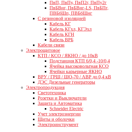
ПвП, ПвПу, ПвП2г, ПвПу2г
ПвБВнг, ПвБВнг-LS, ПвБПг,
ПВБбШп, ПВБбШнг
C резиновой изоляцией
Кабель КГ
Кабель КГхл, КГЭхл
Кабель КГН
Кабель ВРБ
Кабели связи
Электрощитовое
КТП / КСО / ЯКНО / до 10кВ
Подстанция КТП 6/0,4 -10/0,4
Ячейка высоковольтная КСО
Ячейки карьерные ЯКНО
ВРУ / ГРЩ / ЩО-70 / АВР до 0,4 кВ
ДЭС Дизельные генераторы
Электропродукция
Светотехника
Розетки и Выключатели
Защита и Автоматика
Schneider Electric
Учет электроэнергии
Щиты и оболочки
Электроинструмент