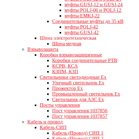
муфты GUSJ-12 и GUSJ-24
муфты POLJ-06 и POLJ-12
муфты EMKJ-22
Соединительные муфты до 35 кВ
муфты POLJ-42
муфты GUSJ-42
Шина электротехническая
Шина медная
Взрывозащита
Коробки взрывозащищенные
Коробки соединительные РТВ
КСРВ, КСА
КЗПМ, КЗП
Светильники светодиодные Ex
Уличный светильник Ex
Прожектор Ex
Промышленный светильник Ex
Светильник для АЗС Ex
Посты управления
Пост управления 1037856
Пост управления 1037857
Кабель и провод
Кабель СИП
Кабель (Провод) СИП 1
Кабель (Провод) СИП 2