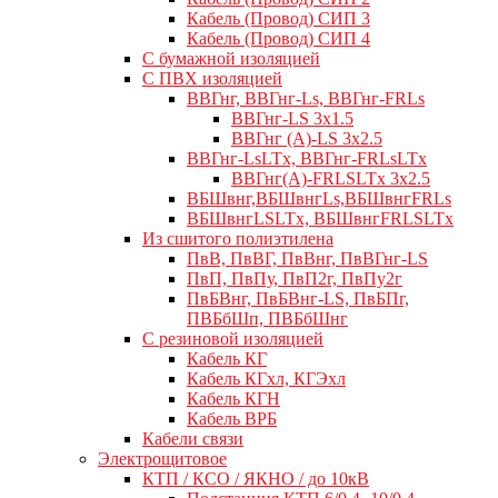
Кабель (Провод) СИП 3
Кабель (Провод) СИП 4
С бумажной изоляцией
С ПВХ изоляцией
ВВГнг, ВВГнг-Ls, ВВГнг-FRLs
ВВГнг-LS 3х1.5
ВВГнг (А)-LS 3х2.5
ВВГнг-LsLTx, ВВГнг-FRLsLTx
ВВГнг(А)-FRLSLTx 3х2.5
ВБШвнг,ВБШвнгLs,ВБШвнгFRLs
ВБШвнгLSLTx, ВБШвнгFRLSLTx
Из сшитого полиэтилена
ПвВ, ПвВГ, ПвВнг, ПвВГнг-LS
ПвП, ПвПу, ПвП2г, ПвПу2г
ПвБВнг, ПвБВнг-LS, ПвБПг,
ПВБбШп, ПВБбШнг
C резиновой изоляцией
Кабель КГ
Кабель КГхл, КГЭхл
Кабель КГН
Кабель ВРБ
Кабели связи
Электрощитовое
КТП / КСО / ЯКНО / до 10кВ