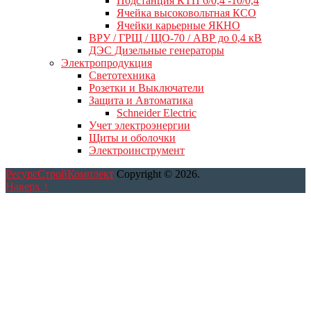
Подстанция КТП 6/0,4 -10/0,4
Ячейка высоковольтная КСО
Ячейки карьерные ЯКНО
ВРУ / ГРЩ / ЩО-70 / АВР до 0,4 кВ
ДЭС Дизельные генераторы
Электропродукция
Светотехника
Розетки и Выключатели
Защита и Автоматика
Schneider Electric
Учет электроэнергии
Щиты и оболочки
Электроинструмент
РесурсСтройКомплект
Copyright © 2026.
Наверх ↑