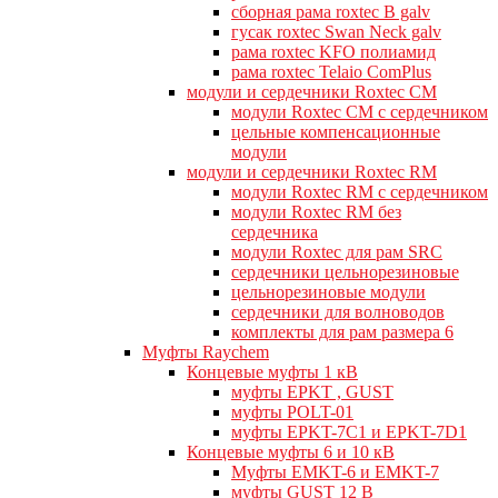
сборная рама roxtec B galv
гусак roxtec Swan Neck galv
рама roxtec KFO полиамид
рама roxtec Telaio ComPlus
модули и сердечники Roxtec CM
модули Roxtec CM с сердечником
цельные компенсационные
модули
модули и сердечники Roxtec RM
модули Roxtec RM с сердечником
модули Roxtec RM без
сердечника
модули Roxtec для рам SRC
сердечники цельнорезиновые
цельнорезиновые модули
сердечники для волноводов
комплекты для рам размера 6
Муфты Raychem
Концевые муфты 1 кВ
муфты EPKT , GUST
муфты POLT-01
муфты EPKT-7C1 и EPKT-7D1
Концевые муфты 6 и 10 кВ
Муфты EMKT-6 и EMKT-7
муфты GUST 12 В