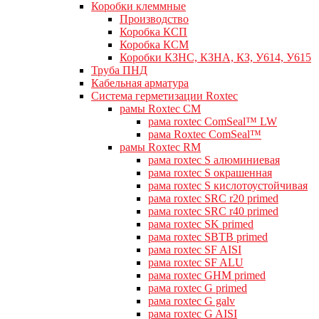
Коробки клеммные
Производство
Коробка КСП
Коробка КСМ
Коробки КЗНС, КЗНА, КЗ, У614, У615
Труба ПНД
Кабельная арматура
Система герметизации Roxtec
рамы Roxtec CM
рама roxtec ComSeal™ LW
рама Roxtec ComSeal™
рамы Roxtec RM
рама roxtec S алюминиевая
рама roxtec S окрашенная
рама roxtec S кислотоустойчивая
рама roxtec SRC r20 primed
рама roxtec SRC r40 primed
рама roxtec SK primed
рама roxtec SBTB primed
рама roxtec SF AISI
рама roxtec SF ALU
рама roxtec GHM primed
рама roxtec G primed
рама roxtec G galv
рама roxtec G AISI