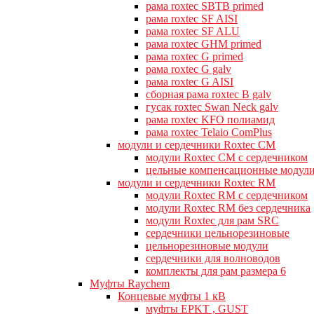
рама roxtec SBTB primed
рама roxtec SF AISI
рама roxtec SF ALU
рама roxtec GHM primed
рама roxtec G primed
рама roxtec G galv
рама roxtec G AISI
сборная рама roxtec B galv
гусак roxtec Swan Neck galv
рама roxtec KFO полиамид
рама roxtec Telaio ComPlus
модули и сердечники Roxtec CM
модули Roxtec CM с сердечником
цельные компенсационные модул
модули и сердечники Roxtec RM
модули Roxtec RM с сердечником
модули Roxtec RM без сердечника
модули Roxtec для рам SRC
сердечники цельнорезиновые
цельнорезиновые модули
сердечники для волноводов
комплекты для рам размера 6
Муфты Raychem
Концевые муфты 1 кВ
муфты EPKT , GUST