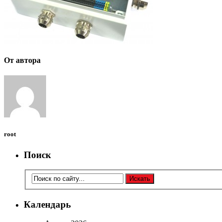
От автора
root
Поиск
Календарь