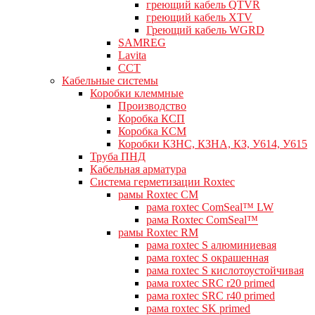
греющий кабель QTVR
греющий кабель XTV
Греющий кабель WGRD
SAMREG
Lavita
CCT
Кабельные системы
Коробки клеммные
Производство
Коробка КСП
Коробка КСМ
Коробки КЗНС, КЗНА, КЗ, У614, У615
Труба ПНД
Кабельная арматура
Система герметизации Roxtec
рамы Roxtec CM
рама roxtec ComSeal™ LW
рама Roxtec ComSeal™
рамы Roxtec RM
рама roxtec S алюминиевая
рама roxtec S окрашенная
рама roxtec S кислотоустойчивая
рама roxtec SRC r20 primed
рама roxtec SRC r40 primed
рама roxtec SK primed