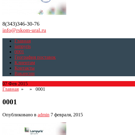
8(343)346-30-76
info@rskom-ural.ru
Главная
lampyris
0001
География поставок
Клиентам
Контакты
Вакансии
07 Фев 2015
Главная
» » 0001
0001
Опубликовано в
admin
7 февраля, 2015