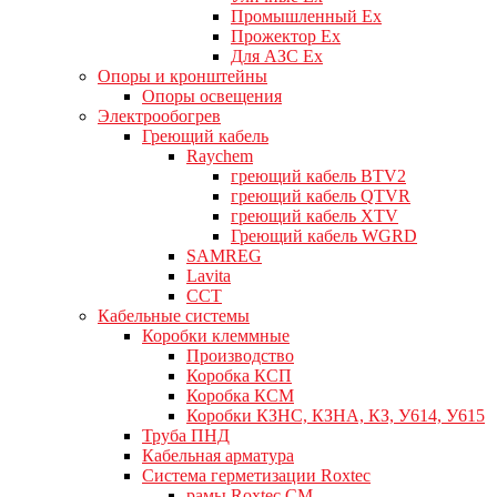
Промышленный Ex
Прожектор Ex
Для АЗС Ex
Опоры и кронштейны
Опоры освещения
Электрообогрев
Греющий кабель
Raychem
греющий кабель BTV2
греющий кабель QTVR
греющий кабель XTV
Греющий кабель WGRD
SAMREG
Lavita
CCT
Кабельные системы
Коробки клеммные
Производство
Коробка КСП
Коробка КСМ
Коробки КЗНС, КЗНА, КЗ, У614, У615
Труба ПНД
Кабельная арматура
Система герметизации Roxtec
рамы Roxtec CM