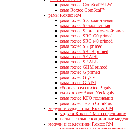
рама roxtec ComSeal™ LW
рама Roxtec ComSeal™
рамы Roxtec RM
рама roxtec S алюминиевая
рама roxtec S окрашенная
рама roxtec S кислотоустойчивая
рама roxtec SRC r20 primed
рама roxtec SRC r40 primed
рама roxtec SK primed
рама roxtec SBTB primed
рама roxtec SF AISI
рама roxtec SF ALU
рама roxtec GHM primed
рама roxtec G primed
рама roxtec G galv
рама roxtec G AISI
сборная рама roxtec B galv
гусак roxtec Swan Neck galv
рама roxtec KFO полиамид
рама roxtec Telaio ComPlus
модули и сердечники Roxtec CM
модули Roxtec CM с сердечником
цельные компенсационные модул
модули и сердечники Roxtec RM