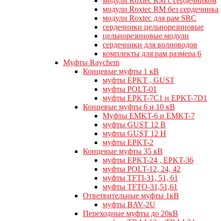
модули Roxtec RM с сердечником
модули Roxtec RM без сердечника
модули Roxtec для рам SRC
сердечники цельнорезиновые
цельнорезиновые модули
сердечники для волноводов
комплекты для рам размера 6
Муфты Raychem
Концевые муфты 1 кВ
муфты EPKT , GUST
муфты POLT-01
муфты EPKT-7C1 и EPKT-7D1
Концевые муфты 6 и 10 кВ
Муфты EMKT-6 и EMKT-7
муфты GUST 12 В
муфты GUST 12 Н
муфты EPKT-2
Концевые муфты 35 кВ
муфты EPKT-24 , EPKT-36
муфты POLT-12, 24, 42
муфты TFTI-31, 51, 61
муфты TFTO-31,51,61
Ответвительные муфты 1кВ
муфты BAV-2U
Переходные муфты до 20кВ