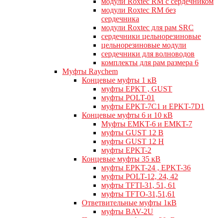
модули Roxtec RM с сердечником
модули Roxtec RM без
сердечника
модули Roxtec для рам SRC
сердечники цельнорезиновые
цельнорезиновые модули
сердечники для волноводов
комплекты для рам размера 6
Муфты Raychem
Концевые муфты 1 кВ
муфты EPKT , GUST
муфты POLT-01
муфты EPKT-7C1 и EPKT-7D1
Концевые муфты 6 и 10 кВ
Муфты EMKT-6 и EMKT-7
муфты GUST 12 В
муфты GUST 12 Н
муфты EPKT-2
Концевые муфты 35 кВ
муфты EPKT-24 , EPKT-36
муфты POLT-12, 24, 42
муфты TFTI-31, 51, 61
муфты TFTO-31,51,61
Ответвительные муфты 1кВ
муфты BAV-2U