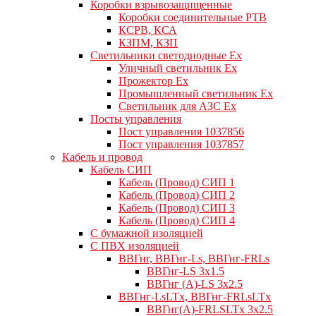
Коробки взрывозащищенные
Коробки соединительные РТВ
КСРВ, КСА
КЗПМ, КЗП
Светильники светодиодные Ex
Уличный светильник Ex
Прожектор Ex
Промышленный светильник Ex
Светильник для АЗС Ex
Посты управления
Пост управления 1037856
Пост управления 1037857
Кабель и провод
Кабель СИП
Кабель (Провод) СИП 1
Кабель (Провод) СИП 2
Кабель (Провод) СИП 3
Кабель (Провод) СИП 4
С бумажной изоляцией
С ПВХ изоляцией
ВВГнг, ВВГнг-Ls, ВВГнг-FRLs
ВВГнг-LS 3х1.5
ВВГнг (А)-LS 3х2.5
ВВГнг-LsLTx, ВВГнг-FRLsLTx
ВВГнг(А)-FRLSLTx 3х2.5