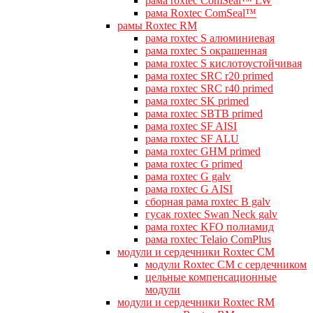
рама roxtec ComSeal™ LW
рама Roxtec ComSeal™
рамы Roxtec RM
рама roxtec S алюминиевая
рама roxtec S окрашенная
рама roxtec S кислотоустойчивая
рама roxtec SRC r20 primed
рама roxtec SRC r40 primed
рама roxtec SK primed
рама roxtec SBTB primed
рама roxtec SF AISI
рама roxtec SF ALU
рама roxtec GHM primed
рама roxtec G primed
рама roxtec G galv
рама roxtec G AISI
сборная рама roxtec B galv
гусак roxtec Swan Neck galv
рама roxtec KFO полиамид
рама roxtec Telaio ComPlus
модули и сердечники Roxtec CM
модули Roxtec CM с сердечником
цельные компенсационные
модули
модули и сердечники Roxtec RM