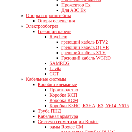
Прожектор Ex
Для АЗС Ex
Опоры и кронштейны
Опоры освещения
Электрообогрев
Греющий кабель
Raychem
греющий кабель BTV2
греющий кабель QTVR
греющий кабель XTV
Греющий кабель WGRD
SAMREG
Lavita
CCT
Кабельные системы
Коробки клеммные
Производство
Коробка КСП
Коробка КСМ
Коробки КЗНС, КЗНА, КЗ, У614, У615
Труба ПНД
Кабельная арматура
Система герметизации Roxtec
рамы Roxtec CM