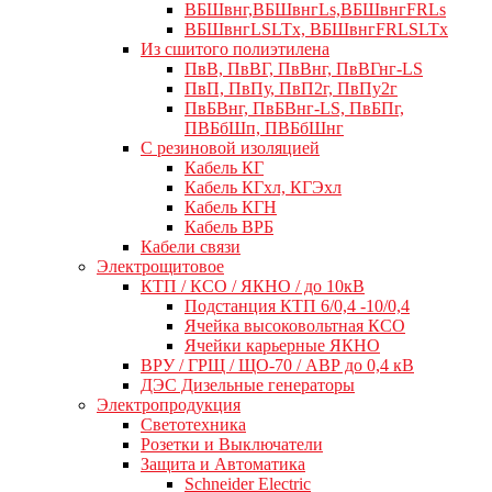
ВБШвнг,ВБШвнгLs,ВБШвнгFRLs
ВБШвнгLSLTx, ВБШвнгFRLSLTx
Из сшитого полиэтилена
ПвВ, ПвВГ, ПвВнг, ПвВГнг-LS
ПвП, ПвПу, ПвП2г, ПвПу2г
ПвБВнг, ПвБВнг-LS, ПвБПг,
ПВБбШп, ПВБбШнг
C резиновой изоляцией
Кабель КГ
Кабель КГхл, КГЭхл
Кабель КГН
Кабель ВРБ
Кабели связи
Электрощитовое
КТП / КСО / ЯКНО / до 10кВ
Подстанция КТП 6/0,4 -10/0,4
Ячейка высоковольтная КСО
Ячейки карьерные ЯКНО
ВРУ / ГРЩ / ЩО-70 / АВР до 0,4 кВ
ДЭС Дизельные генераторы
Электропродукция
Светотехника
Розетки и Выключатели
Защита и Автоматика
Schneider Electric