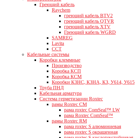
Греющий кабель
Raychem
греющий кабель BTV2
греющий кабель QTVR
греющий кабель XTV
Греющий кабель WGRD
SAMREG
Lavita
CCT
Кабельные системы
Коробки клеммные
Производство
Коробка КСП
Коробка КСМ
Коробки КЗНС, КЗНА, КЗ, У614, У615
Труба ПНД
Кабельная арматура
Система герметизации Roxtec
рамы Roxtec CM
рама roxtec ComSeal™ LW
рама Roxtec ComSeal™
рамы Roxtec RM
рама roxtec S алюминиевая
рама roxtec S окрашенная
рама roxtec S кислотоустойчивая