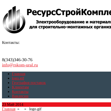
Контакты:
8(343)346-30-76
info@rskom-ural.ru
Главная
logo.gif
География поставок
Клиентам
Контакты
Вакансии
23 Май 2014
Главная
» » logo.gif