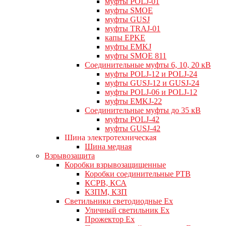
муфты POLJ-01
муфты SMOE
муфты GUSJ
муфты TRAJ-01
капы EPKE
муфты EMKJ
муфты SMOE 811
Соединительные муфты 6, 10, 20 кВ
муфты POLJ-12 и POLJ-24
муфты GUSJ-12 и GUSJ-24
муфты POLJ-06 и POLJ-12
муфты EMKJ-22
Соединительные муфты до 35 кВ
муфты POLJ-42
муфты GUSJ-42
Шина электротехническая
Шина медная
Взрывозащита
Коробки взрывозащищенные
Коробки соединительные РТВ
КСРВ, КСА
КЗПМ, КЗП
Светильники светодиодные Ex
Уличный светильник Ex
Прожектор Ex