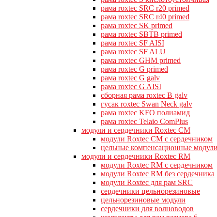
рама roxtec SRC r20 primed
рама roxtec SRC r40 primed
рама roxtec SK primed
рама roxtec SBTB primed
рама roxtec SF AISI
рама roxtec SF ALU
рама roxtec GHM primed
рама roxtec G primed
рама roxtec G galv
рама roxtec G AISI
сборная рама roxtec B galv
гусак roxtec Swan Neck galv
рама roxtec KFO полиамид
рама roxtec Telaio ComPlus
модули и сердечники Roxtec CM
модули Roxtec CM с сердечником
цельные компенсационные модул
модули и сердечники Roxtec RM
модули Roxtec RM с сердечником
модули Roxtec RM без сердечника
модули Roxtec для рам SRC
сердечники цельнорезиновые
цельнорезиновые модули
сердечники для волноводов