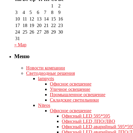
1
2
3
4
5
6
7
8
9
10
11
12
13
14
15
16
17
18
19
20
21
22
23
24
25
26
27
28
29
30
31
« Мар
Меню
Новости компании
Светодиодные решения
lampyris
Офисное освещение
Уличное освещение
Промышленное освещение
Складские светильники
Niteos
Офисное освещение
Офисный LED 595*595
Офисный LED ЛПО/ЛВО
Офисный LED аварийный 595*59
Офисный LED аварийный ЛПО/