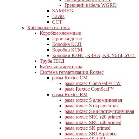
Греющий кабель WGRD
SAMREG
Lavita
CCT
Кабельные системы
Коробки клеммные
Производство
Коробка КСП
Коробка КСМ
Коробки КЗНС, КЗНА, КЗ, У614, У615
Труба ПНД
Кабельная арматура
Система герметизации Roxtec
рамы Roxtec CM
рама roxtec ComSeal™ LW
рама Roxtec ComSeal™
рамы Roxtec RM
рама roxtec S алюминиевая
рама roxtec S окрашенная
рама roxtec S кислотоустойчивая
рама roxtec SRC r20 primed
рама roxtec SRC r40 primed
рама roxtec SK primed
рама roxtec SBTB primed