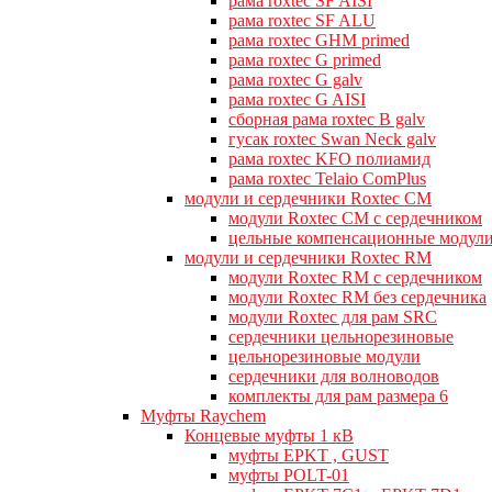
рама roxtec SF AISI
рама roxtec SF ALU
рама roxtec GHM primed
рама roxtec G primed
рама roxtec G galv
рама roxtec G AISI
сборная рама roxtec B galv
гусак roxtec Swan Neck galv
рама roxtec KFO полиамид
рама roxtec Telaio ComPlus
модули и сердечники Roxtec CM
модули Roxtec CM с сердечником
цельные компенсационные модул
модули и сердечники Roxtec RM
модули Roxtec RM с сердечником
модули Roxtec RM без сердечника
модули Roxtec для рам SRC
сердечники цельнорезиновые
цельнорезиновые модули
сердечники для волноводов
комплекты для рам размера 6
Муфты Raychem
Концевые муфты 1 кВ
муфты EPKT , GUST
муфты POLT-01