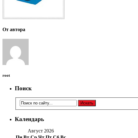
От автора
root
Поиск
Календарь
Август 2026
Пн
Вт
Ср
Чт
Пт
Сб
Вс