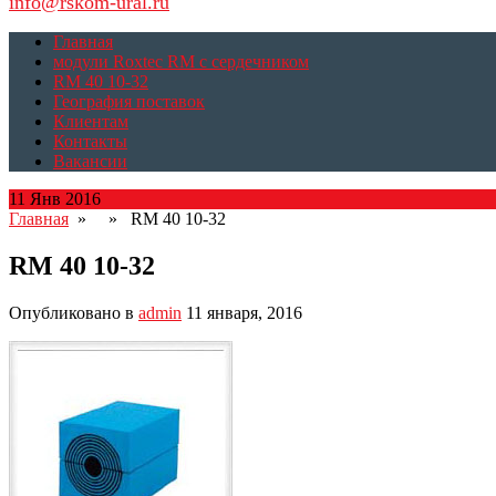
info@rskom-ural.ru
Главная
модули Roxtec RM с сердечником
RM 40 10-32
География поставок
Клиентам
Контакты
Вакансии
11 Янв 2016
Главная
» » RM 40 10-32
RM 40 10-32
Опубликовано в
admin
11 января, 2016