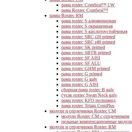
рама roxtec ComSeal™ LW
рама Roxtec ComSeal™
рамы Roxtec RM
рама roxtec S алюминиевая
рама roxtec S окрашенная
рама roxtec S кислотоустойчивая
рама roxtec SRC r20 primed
рама roxtec SRC r40 primed
рама roxtec SK primed
рама roxtec SBTB primed
рама roxtec SF AISI
рама roxtec SF ALU
рама roxtec GHM primed
рама roxtec G primed
рама roxtec G galv
рама roxtec G AISI
сборная рама roxtec B galv
гусак roxtec Swan Neck galv
рама roxtec KFO полиамид
рама roxtec Telaio ComPlus
модули и сердечники Roxtec CM
модули Roxtec CM с сердечником
цельные компенсационные модул
модули и сердечники Roxtec RM