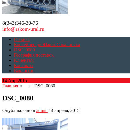
8(343)346-30-76
info@rskom-ural.ru
Главная
Контейнер до Южно-Сахалинска
DSC_0080
География поставок
Клиентам
Контакты
Вакансии
14 Апр 2015
Главная
» » DSC_0080
DSC_0080
Опубликовано в
admin
14 апреля, 2015