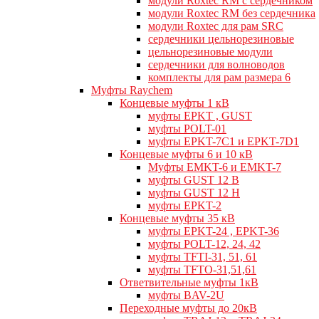
модули Roxtec RM с сердечником
модули Roxtec RM без сердечника
модули Roxtec для рам SRC
сердечники цельнорезиновые
цельнорезиновые модули
сердечники для волноводов
комплекты для рам размера 6
Муфты Raychem
Концевые муфты 1 кВ
муфты EPKT , GUST
муфты POLT-01
муфты EPKT-7C1 и EPKT-7D1
Концевые муфты 6 и 10 кВ
Муфты EMKT-6 и EMKT-7
муфты GUST 12 В
муфты GUST 12 Н
муфты EPKT-2
Концевые муфты 35 кВ
муфты EPKT-24 , EPKT-36
муфты POLT-12, 24, 42
муфты TFTI-31, 51, 61
муфты TFTO-31,51,61
Ответвительные муфты 1кВ
муфты BAV-2U
Переходные муфты до 20кВ