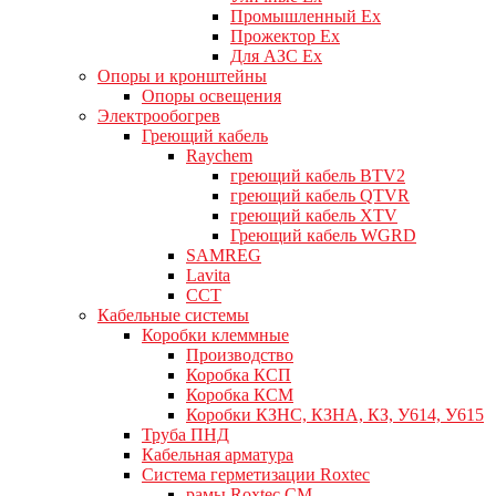
Промышленный Ex
Прожектор Ex
Для АЗС Ex
Опоры и кронштейны
Опоры освещения
Электрообогрев
Греющий кабель
Raychem
греющий кабель BTV2
греющий кабель QTVR
греющий кабель XTV
Греющий кабель WGRD
SAMREG
Lavita
CCT
Кабельные системы
Коробки клеммные
Производство
Коробка КСП
Коробка КСМ
Коробки КЗНС, КЗНА, КЗ, У614, У615
Труба ПНД
Кабельная арматура
Система герметизации Roxtec
рамы Roxtec CM