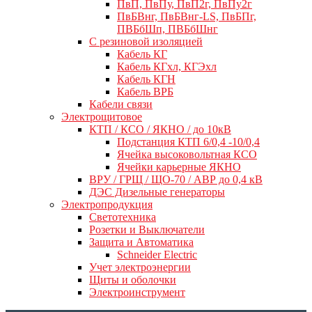
ПвП, ПвПу, ПвП2г, ПвПу2г
ПвБВнг, ПвБВнг-LS, ПвБПг,
ПВБбШп, ПВБбШнг
C резиновой изоляцией
Кабель КГ
Кабель КГхл, КГЭхл
Кабель КГН
Кабель ВРБ
Кабели связи
Электрощитовое
КТП / КСО / ЯКНО / до 10кВ
Подстанция КТП 6/0,4 -10/0,4
Ячейка высоковольтная КСО
Ячейки карьерные ЯКНО
ВРУ / ГРЩ / ЩО-70 / АВР до 0,4 кВ
ДЭС Дизельные генераторы
Электропродукция
Светотехника
Розетки и Выключатели
Защита и Автоматика
Schneider Electric
Учет электроэнергии
Щиты и оболочки
Электроинструмент