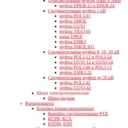
Ответвительные муфты 10кВ и 20кВ
муфты EPKB-12 и EPKB-24
Cоединительные муфты 1 кВ
муфты POLJ-01
муфты SMOE
муфты GUSJ
муфты TRAJ-01
капы EPKE
муфты EMKJ
муфты SMOE 811
Соединительные муфты 6, 10, 20 кВ
муфты POLJ-12 и POLJ-24
муфты GUSJ-12 и GUSJ-24
муфты POLJ-06 и POLJ-12
муфты EMKJ-22
Соединительные муфты до 35 кВ
муфты POLJ-42
муфты GUSJ-42
Шина электротехническая
Шина медная
Взрывозащита
Коробки взрывозащищенные
Коробки соединительные РТВ
КСРВ, КСА
КЗПМ, КЗП