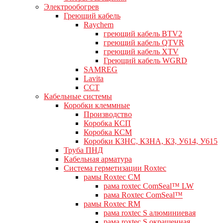
Электрообогрев
Греющий кабель
Raychem
греющий кабель BTV2
греющий кабель QTVR
греющий кабель XTV
Греющий кабель WGRD
SAMREG
Lavita
CCT
Кабельные системы
Коробки клеммные
Производство
Коробка КСП
Коробка КСМ
Коробки КЗНС, КЗНА, КЗ, У614, У615
Труба ПНД
Кабельная арматура
Система герметизации Roxtec
рамы Roxtec CM
рама roxtec ComSeal™ LW
рама Roxtec ComSeal™
рамы Roxtec RM
рама roxtec S алюминиевая
рама roxtec S окрашенная