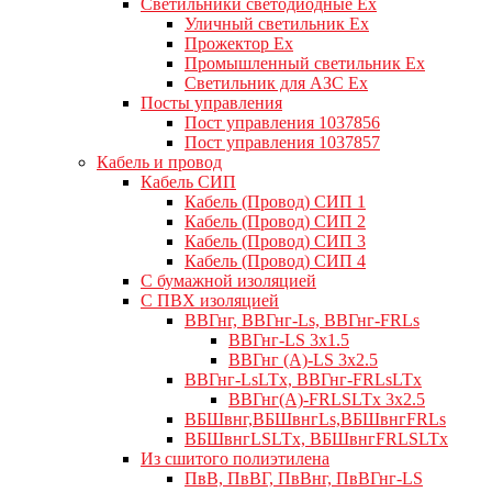
Светильники светодиодные Ex
Уличный светильник Ex
Прожектор Ex
Промышленный светильник Ex
Светильник для АЗС Ex
Посты управления
Пост управления 1037856
Пост управления 1037857
Кабель и провод
Кабель СИП
Кабель (Провод) СИП 1
Кабель (Провод) СИП 2
Кабель (Провод) СИП 3
Кабель (Провод) СИП 4
С бумажной изоляцией
С ПВХ изоляцией
ВВГнг, ВВГнг-Ls, ВВГнг-FRLs
ВВГнг-LS 3х1.5
ВВГнг (А)-LS 3х2.5
ВВГнг-LsLTx, ВВГнг-FRLsLTx
ВВГнг(А)-FRLSLTx 3х2.5
ВБШвнг,ВБШвнгLs,ВБШвнгFRLs
ВБШвнгLSLTx, ВБШвнгFRLSLTx
Из сшитого полиэтилена
ПвВ, ПвВГ, ПвВнг, ПвВГнг-LS