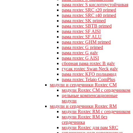
рама roxtec S кислотоустойчивая
рама roxtec SRC r20 primed
рама roxtec SRC r40 primed
рама roxtec SK primed
рама roxtec SBTB primed
рама roxtec SF AISI
рама roxtec SF ALU
рама roxtec GHM primed
рама roxtec G primed
рама roxtec G galv
рама roxtec G AISI
сборная рама roxtec B galv
гусак roxtec Swan Neck galv
рама roxtec KFO полиамид
рама roxtec Telaio ComPlus
модули и сердечники Roxtec CM
модули Roxtec CM с сердечником
цельные компенсационные
модули
модули и сердечники Roxtec RM
модули Roxtec RM с сердечником
модули Roxtec RM без
сердечника
модули Roxtec для рам SRC
сердечники цельнорезиновые