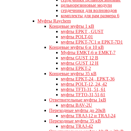
цельнорезиновые модули
сердечники для волноводов
комплекты для рам размера 6
Муфты Raychem
Концевые муфты 1 кВ
муфты EPKT , GUST
муфты POLT-01
муфты EPKT-7C1 и EPKT-7D1
Концевые муфты 6 и 10 кВ
Муфты EMKT-6 и EMKT-7
муфты GUST 12 В
муфты GUST 12 Н
муфты EPKT-2
Концевые муфты 35 кВ
муфты EPKT-24 , EPKT-36
муфты POLT-12, 24, 42
муфты TFTI-31, 51, 61
муфты TFTO-31,51,61
Ответвительные муфты 1кВ
муфты BAV-2U
Переходные муфты до 20кВ
муфты TRAJ-12 и TRAJ-24
Переходные муфты 35 кВ
муфты TRAJ-42