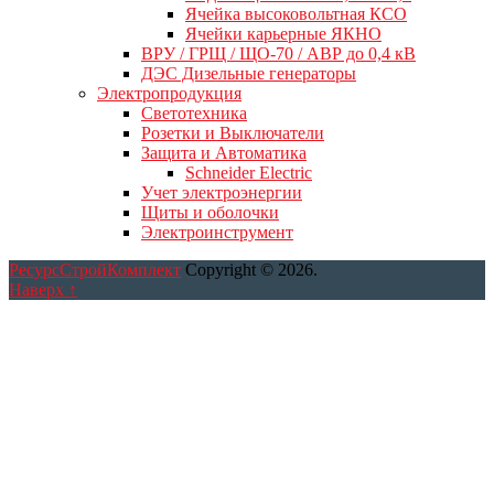
Ячейка высоковольтная КСО
Ячейки карьерные ЯКНО
ВРУ / ГРЩ / ЩО-70 / АВР до 0,4 кВ
ДЭС Дизельные генераторы
Электропродукция
Светотехника
Розетки и Выключатели
Защита и Автоматика
Schneider Electric
Учет электроэнергии
Щиты и оболочки
Электроинструмент
РесурсСтройКомплект
Copyright © 2026.
Наверх ↑