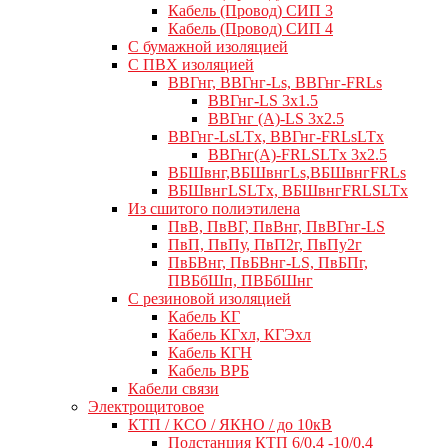
Кабель (Провод) СИП 3
Кабель (Провод) СИП 4
С бумажной изоляцией
С ПВХ изоляцией
ВВГнг, ВВГнг-Ls, ВВГнг-FRLs
ВВГнг-LS 3х1.5
ВВГнг (А)-LS 3х2.5
ВВГнг-LsLTx, ВВГнг-FRLsLTx
ВВГнг(А)-FRLSLTx 3х2.5
ВБШвнг,ВБШвнгLs,ВБШвнгFRLs
ВБШвнгLSLTx, ВБШвнгFRLSLTx
Из сшитого полиэтилена
ПвВ, ПвВГ, ПвВнг, ПвВГнг-LS
ПвП, ПвПу, ПвП2г, ПвПу2г
ПвБВнг, ПвБВнг-LS, ПвБПг,
ПВБбШп, ПВБбШнг
C резиновой изоляцией
Кабель КГ
Кабель КГхл, КГЭхл
Кабель КГН
Кабель ВРБ
Кабели связи
Электрощитовое
КТП / КСО / ЯКНО / до 10кВ
Подстанция КТП 6/0,4 -10/0,4