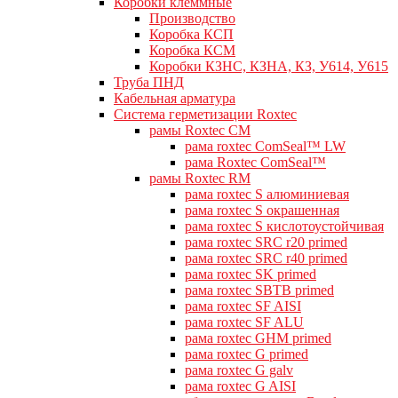
Коробки клеммные
Производство
Коробка КСП
Коробка КСМ
Коробки КЗНС, КЗНА, КЗ, У614, У615
Труба ПНД
Кабельная арматура
Система герметизации Roxtec
рамы Roxtec CM
рама roxtec ComSeal™ LW
рама Roxtec ComSeal™
рамы Roxtec RM
рама roxtec S алюминиевая
рама roxtec S окрашенная
рама roxtec S кислотоустойчивая
рама roxtec SRC r20 primed
рама roxtec SRC r40 primed
рама roxtec SK primed
рама roxtec SBTB primed
рама roxtec SF AISI
рама roxtec SF ALU
рама roxtec GHM primed
рама roxtec G primed
рама roxtec G galv
рама roxtec G AISI