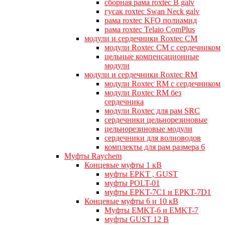
сборная рама roxtec B galv
гусак roxtec Swan Neck galv
рама roxtec KFO полиамид
рама roxtec Telaio ComPlus
модули и сердечники Roxtec CM
модули Roxtec CM с сердечником
цельные компенсационные
модули
модули и сердечники Roxtec RM
модули Roxtec RM с сердечником
модули Roxtec RM без
сердечника
модули Roxtec для рам SRC
сердечники цельнорезиновые
цельнорезиновые модули
сердечники для волноводов
комплекты для рам размера 6
Муфты Raychem
Концевые муфты 1 кВ
муфты EPKT , GUST
муфты POLT-01
муфты EPKT-7C1 и EPKT-7D1
Концевые муфты 6 и 10 кВ
Муфты EMKT-6 и EMKT-7
муфты GUST 12 В