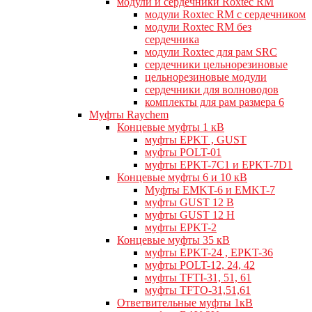
модули и сердечники Roxtec RM
модули Roxtec RM с сердечником
модули Roxtec RM без
сердечника
модули Roxtec для рам SRC
сердечники цельнорезиновые
цельнорезиновые модули
сердечники для волноводов
комплекты для рам размера 6
Муфты Raychem
Концевые муфты 1 кВ
муфты EPKT , GUST
муфты POLT-01
муфты EPKT-7C1 и EPKT-7D1
Концевые муфты 6 и 10 кВ
Муфты EMKT-6 и EMKT-7
муфты GUST 12 В
муфты GUST 12 Н
муфты EPKT-2
Концевые муфты 35 кВ
муфты EPKT-24 , EPKT-36
муфты POLT-12, 24, 42
муфты TFTI-31, 51, 61
муфты TFTO-31,51,61
Ответвительные муфты 1кВ