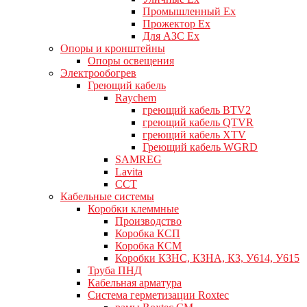
Промышленный Ex
Прожектор Ex
Для АЗС Ex
Опоры и кронштейны
Опоры освещения
Электрообогрев
Греющий кабель
Raychem
греющий кабель BTV2
греющий кабель QTVR
греющий кабель XTV
Греющий кабель WGRD
SAMREG
Lavita
CCT
Кабельные системы
Коробки клеммные
Производство
Коробка КСП
Коробка КСМ
Коробки КЗНС, КЗНА, КЗ, У614, У615
Труба ПНД
Кабельная арматура
Система герметизации Roxtec