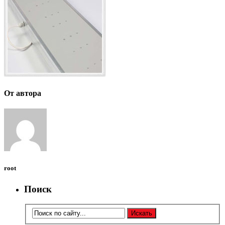
От автора
root
Поиск