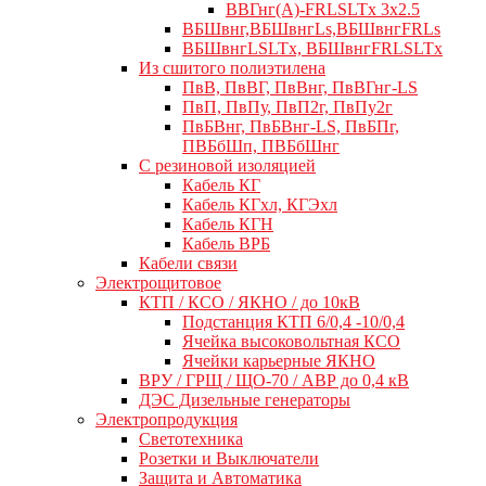
ВВГнг(А)-FRLSLTx 3х2.5
ВБШвнг,ВБШвнгLs,ВБШвнгFRLs
ВБШвнгLSLTx, ВБШвнгFRLSLTx
Из сшитого полиэтилена
ПвВ, ПвВГ, ПвВнг, ПвВГнг-LS
ПвП, ПвПу, ПвП2г, ПвПу2г
ПвБВнг, ПвБВнг-LS, ПвБПг,
ПВБбШп, ПВБбШнг
C резиновой изоляцией
Кабель КГ
Кабель КГхл, КГЭхл
Кабель КГН
Кабель ВРБ
Кабели связи
Электрощитовое
КТП / КСО / ЯКНО / до 10кВ
Подстанция КТП 6/0,4 -10/0,4
Ячейка высоковольтная КСО
Ячейки карьерные ЯКНО
ВРУ / ГРЩ / ЩО-70 / АВР до 0,4 кВ
ДЭС Дизельные генераторы
Электропродукция
Светотехника
Розетки и Выключатели
Защита и Автоматика