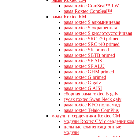
рамы Roxtec CM
рама roxtec ComSeal™ LW
рама Roxtec ComSeal™
рамы Roxtec RM
рама roxtec S алюминиевая
рама roxtec S окрашенная
рама roxtec S кислотоустойчивая
рама roxtec SRC r20 primed
рама roxtec SRC r40 primed
рама roxtec SK primed
рама roxtec SBTB primed
рама roxtec SF AISI
рама roxtec SF ALU
рама roxtec GHM primed
рама roxtec G primed
рама roxtec G galv
рама roxtec G AISI
сборная рама roxtec B galv
гусак roxtec Swan Neck galv
рама roxtec KFO полиамид
рама roxtec Telaio ComPlus
модули и сердечники Roxtec CM
модули Roxtec CM с сердечником
цельные компенсационные
модули