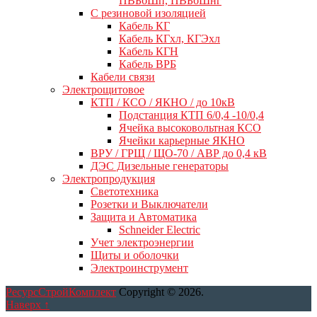
ПВБбШп, ПВБбШнг
C резиновой изоляцией
Кабель КГ
Кабель КГхл, КГЭхл
Кабель КГН
Кабель ВРБ
Кабели связи
Электрощитовое
КТП / КСО / ЯКНО / до 10кВ
Подстанция КТП 6/0,4 -10/0,4
Ячейка высоковольтная КСО
Ячейки карьерные ЯКНО
ВРУ / ГРЩ / ЩО-70 / АВР до 0,4 кВ
ДЭС Дизельные генераторы
Электропродукция
Светотехника
Розетки и Выключатели
Защита и Автоматика
Schneider Electric
Учет электроэнергии
Щиты и оболочки
Электроинструмент
РесурсСтройКомплект
Copyright © 2026.
Наверх ↑