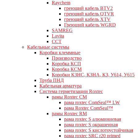
Raychem
греющий кабель BTV2
греющий кабель QTVR
греющий кабель XTV
Греющий кабель WGRD
SAMREG
Lavita
CCT
Кабельные системы
Коробки клеммные
Производство
Коробка КСП
Коробка КСМ
Коробки КЗНС, КЗНА, КЗ, У614, У615
Труба ПНД
Кабельная арматура
Система герметизации Roxtec
рамы Roxtec CM
рама roxtec ComSeal™ LW
рама Roxtec ComSeal™
рамы Roxtec RM
рама roxtec S алюминиевая
рама roxtec S окрашенная
рама roxtec S кислотоустойчивая
рама roxtec SRC r20 primed