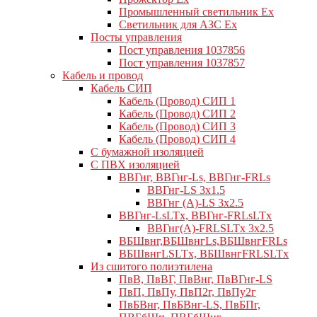
Промышленный светильник Ex
Светильник для АЗС Ex
Посты управления
Пост управления 1037856
Пост управления 1037857
Кабель и провод
Кабель СИП
Кабель (Провод) СИП 1
Кабель (Провод) СИП 2
Кабель (Провод) СИП 3
Кабель (Провод) СИП 4
С бумажной изоляцией
С ПВХ изоляцией
ВВГнг, ВВГнг-Ls, ВВГнг-FRLs
ВВГнг-LS 3х1.5
ВВГнг (А)-LS 3х2.5
ВВГнг-LsLTx, ВВГнг-FRLsLTx
ВВГнг(А)-FRLSLTx 3х2.5
ВБШвнг,ВБШвнгLs,ВБШвнгFRLs
ВБШвнгLSLTx, ВБШвнгFRLSLTx
Из сшитого полиэтилена
ПвВ, ПвВГ, ПвВнг, ПвВГнг-LS
ПвП, ПвПу, ПвП2г, ПвПу2г
ПвБВнг, ПвБВнг-LS, ПвБПг,