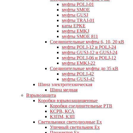
муфты POLJ-01
муфты SMOE
муфты GUSJ
муфты TRAJ-01
капы EPKE
муфты EMKJ
муфты SMOE 811
Соединительные муфты 6, 10, 20 кВ
муфты POLJ-12 и POLJ-24
муфты GUSJ-12 и GUSJ-24
муфты POLJ-06 и POLJ-12
муфты EMKJ-22
Соединительные муфты до 35 кВ
муфты POLJ-42
муфты GUSJ-42
Шина электротехническая
Шина медная
Взрывозащита
Коробки взрывозащищенные
Коробки соединительные РТВ
КСРВ, КСА
КЗПМ, КЗП
Светильники светодиодные Ex
Уличный светильник Ex
Прожектор Ex