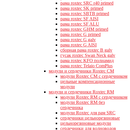
рама roxtec SRC r40 primed
рама roxtec SK primed
рама roxtec SBTB primed
рама roxtec SF AISI
рама roxtec SF ALU
рама roxtec GHM primed
рама roxtec G primed
рама roxtec G galv
рама roxtec G AISI
сборная рама roxtec B galv
гусак roxtec Swan Neck galv
рама roxtec KFO полиамид
рама roxtec Telaio ComPlus
модули и сердечники Roxtec CM
модули Roxtec CM с сердечником
цельные компенсационные
модули
модули и сердечники Roxtec RM
модули Roxtec RM с сердечником
модули Roxtec RM без
сердечника
модули Roxtec для рам SRC
сердечники цельнорезиновые
цельнорезиновые модули
сердечники для волноводов