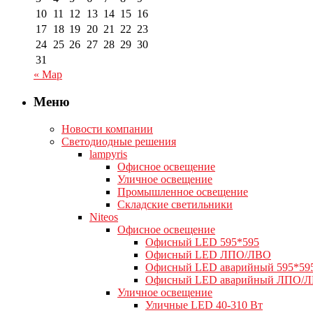
10
11
12
13
14
15
16
17
18
19
20
21
22
23
24
25
26
27
28
29
30
31
« Мар
Меню
Новости компании
Светодиодные решения
lampyris
Офисное освещение
Уличное освещение
Промышленное освещение
Складские светильники
Niteos
Офисное освещение
Офисный LED 595*595
Офисный LED ЛПО/ЛВО
Офисный LED аварийный 595*59
Офисный LED аварийный ЛПО/
Уличное освещение
Уличные LED 40-310 Вт