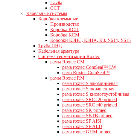
Lavita
CCT
Кабельные системы
Коробки клеммные
Производство
Коробка КСП
Коробка КСМ
Коробки КЗНС, КЗНА, КЗ, У614, У615
Труба ПНД
Кабельная арматура
Система герметизации Roxtec
рамы Roxtec CM
рама roxtec ComSeal™ LW
рама Roxtec ComSeal™
рамы Roxtec RM
рама roxtec S алюминиевая
рама roxtec S окрашенная
рама roxtec S кислотоустойчивая
рама roxtec SRC r20 primed
рама roxtec SRC r40 primed
рама roxtec SK primed
рама roxtec SBTB primed
рама roxtec SF AISI
рама roxtec SF ALU
рама roxtec GHM primed