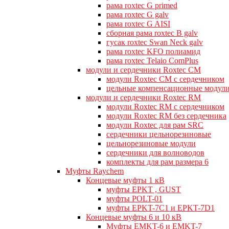
рама roxtec G primed
рама roxtec G galv
рама roxtec G AISI
сборная рама roxtec B galv
гусак roxtec Swan Neck galv
рама roxtec KFO полиамид
рама roxtec Telaio ComPlus
модули и сердечники Roxtec CM
модули Roxtec CM с сердечником
цельные компенсационные модул
модули и сердечники Roxtec RM
модули Roxtec RM с сердечником
модули Roxtec RM без сердечника
модули Roxtec для рам SRC
сердечники цельнорезиновые
цельнорезиновые модули
сердечники для волноводов
комплекты для рам размера 6
Муфты Raychem
Концевые муфты 1 кВ
муфты EPKT , GUST
муфты POLT-01
муфты EPKT-7C1 и EPKT-7D1
Концевые муфты 6 и 10 кВ
Муфты EMKT-6 и EMKT-7