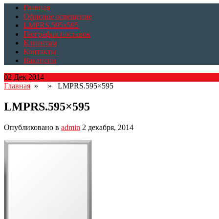
Главная
Офисное освещение
LMPRS.595x595
География поставок
Клиентам
Контакты
Вакансии
02 Дек 2014
Главная
» » LMPRS.595×595
LMPRS.595×595
Опубликовано в
admin
2 декабря, 2014