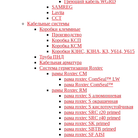
Греющий кабель WGRD
SAMREG
Lavita
CCT
Кабельные системы
Коробки клеммные
Производство
Коробка КСП
Коробка КСМ
Коробки КЗНС, КЗНА, КЗ, У614, У615
Труба ПНД
Кабельная арматура
Система герметизации Roxtec
рамы Roxtec CM
рама roxtec ComSeal™ LW
рама Roxtec ComSeal™
рамы Roxtec RM
рама roxtec S алюминиевая
рама roxtec S окрашенная
рама roxtec S кислотоустойчивая
рама roxtec SRC r20 primed
рама roxtec SRC r40 primed
рама roxtec SK primed
рама roxtec SBTB primed
рама roxtec SF AISI