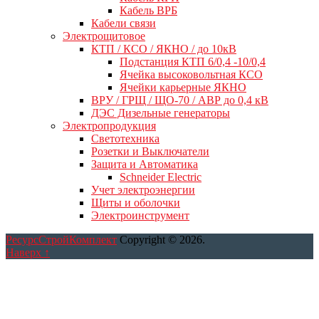
Кабель ВРБ
Кабели связи
Электрощитовое
КТП / КСО / ЯКНО / до 10кВ
Подстанция КТП 6/0,4 -10/0,4
Ячейка высоковольтная КСО
Ячейки карьерные ЯКНО
ВРУ / ГРЩ / ЩО-70 / АВР до 0,4 кВ
ДЭС Дизельные генераторы
Электропродукция
Светотехника
Розетки и Выключатели
Защита и Автоматика
Schneider Electric
Учет электроэнергии
Щиты и оболочки
Электроинструмент
РесурсСтройКомплект
Copyright © 2026.
Наверх ↑