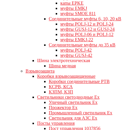
капы EPKE
муфты EMKJ
муфты SMOE 811
Соединительные муфты 6, 10, 20 кВ
муфты POLJ-12 и POLJ-24
муфты GUSJ-12 и GUSJ-24
муфты POLJ-06 и POLJ-12
муфты EMKJ-22
Соединительные муфты до 35 кВ
муфты POLJ-42
муфты GUSJ-42
Шина электротехническая
Шина медная
Взрывозащита
Коробки взрывозащищенные
Коробки соединительные РТВ
КСРВ, КСА
КЗПМ, КЗП
Светильники светодиодные Ex
Уличный светильник Ex
Прожектор Ex
Промышленный светильник Ex
Светильник для АЗС Ex
Посты управления
Пост управления 1037856