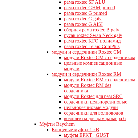
рама roxtec SF ALU
рама roxtec GHM primed
рама roxtec G primed
рама roxtec G galv
рама roxtec G AISI
сборная рама roxtec B galv
гусак roxtec Swan Neck galv
рама roxtec KFO полиамид
рама roxtec Telaio ComPlus
модули и сердечники Roxtec CM
модули Roxtec CM с сердечником
цельные компенсационные
модули
модули и сердечники Roxtec RM
модули Roxtec RM с сердечником
модули Roxtec RM без
сердечника
модули Roxtec для рам SRC
сердечники цельнорезиновые
цельнорезиновые модули
сердечники для волноводов
комплекты для рам размера 6
Муфты Raychem
Концевые муфты 1 кВ
муфты EPKT , GUST