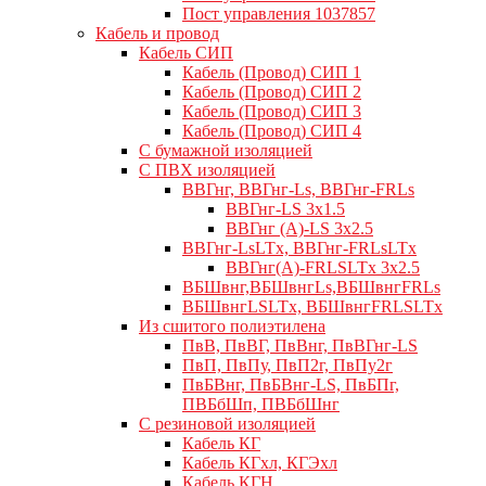
Пост управления 1037857
Кабель и провод
Кабель СИП
Кабель (Провод) СИП 1
Кабель (Провод) СИП 2
Кабель (Провод) СИП 3
Кабель (Провод) СИП 4
С бумажной изоляцией
С ПВХ изоляцией
ВВГнг, ВВГнг-Ls, ВВГнг-FRLs
ВВГнг-LS 3х1.5
ВВГнг (А)-LS 3х2.5
ВВГнг-LsLTx, ВВГнг-FRLsLTx
ВВГнг(А)-FRLSLTx 3х2.5
ВБШвнг,ВБШвнгLs,ВБШвнгFRLs
ВБШвнгLSLTx, ВБШвнгFRLSLTx
Из сшитого полиэтилена
ПвВ, ПвВГ, ПвВнг, ПвВГнг-LS
ПвП, ПвПу, ПвП2г, ПвПу2г
ПвБВнг, ПвБВнг-LS, ПвБПг,
ПВБбШп, ПВБбШнг
C резиновой изоляцией
Кабель КГ
Кабель КГхл, КГЭхл
Кабель КГН