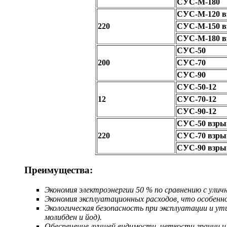
СУС-М-180
СУС-М-120 
220
СУС-М-150 
СУС-М-180 
СУС-50
200
СУС-70
СУС-90
СУС-50-12
12
СУС-70-12
СУС-90-12
СУС-50 взр
220
СУС-70 взр
СУС-90 взр
Преимущества:
Экономия электроэнергии 50 % по сравнению с ули
Экономия эксплуатационных расходов, что особенн
Экологическая безопасность при эксплуатации и у
молибден и йод).
Обеспечение лучшей видимости, четкости границ 