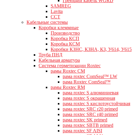
Греющий кабель WGRD
SAMREG
Lavita
CCT
Кабельные системы
Коробки клеммные
Производство
Коробка КСП
Коробка КСМ
Коробки КЗНС, КЗНА, КЗ, У614, У615
Труба ПНД
Кабельная арматура
Система герметизации Roxtec
рамы Roxtec CM
рама roxtec ComSeal™ LW
рама Roxtec ComSeal™
рамы Roxtec RM
рама roxtec S алюминиевая
рама roxtec S окрашенная
рама roxtec S кислотоустойчивая
рама roxtec SRC r20 primed
рама roxtec SRC r40 primed
рама roxtec SK primed
рама roxtec SBTB primed
рама roxtec SF AISI