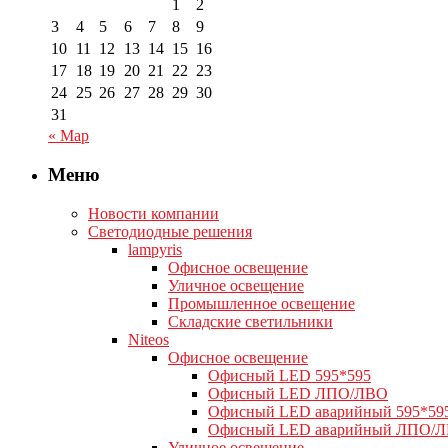
1
2
3
4
5
6
7
8
9
10
11
12
13
14
15
16
17
18
19
20
21
22
23
24
25
26
27
28
29
30
31
« Мар
Меню
Новости компании
Светодиодные решения
lampyris
Офисное освещение
Уличное освещение
Промышленное освещение
Складские светильники
Niteos
Офисное освещение
Офисный LED 595*595
Офисный LED ЛПО/ЛВО
Офисный LED аварийный 595*59
Офисный LED аварийный ЛПО/
Уличное освещение