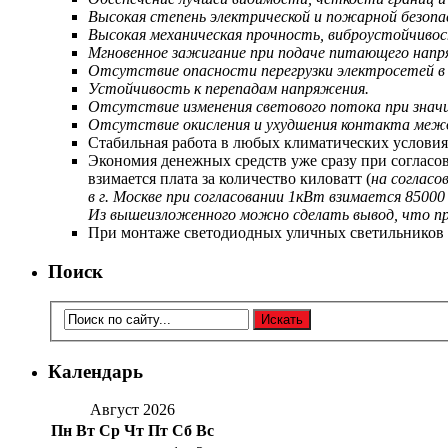
Высокая степень электрической и пожарной безоп
Высокая механическая прочность, виброустойчивос
Мгновенное зажигание при подаче питающего напр
Отсутствие опасности перегрузки электросетей в
Устойчивость к перепадам напряжения.
Отсутствие изменения светового потока при знач
Отсутствие окисления и ухудшения контакта межд
Стабильная работа в любых климатических условия
Экономия денежных средств уже сразу при согласо
взимается плата за количество киловатт (
на согласо
в г. Москве при согласовании 1кВт взимается 8500
Из вышеизложенного можно сделать вывод, что пр
При монтаже светодиодных уличных светильников 
Поиск
Календарь
Август 2026
Пн
Вт
Ср
Чт
Пт
Сб
Вс