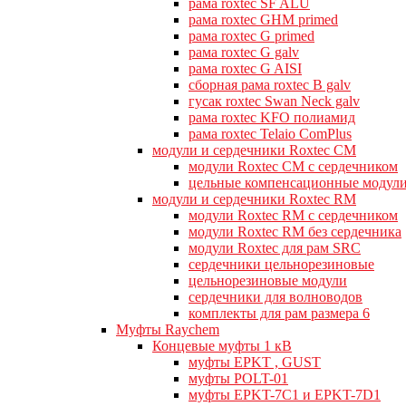
рама roxtec SF ALU
рама roxtec GHM primed
рама roxtec G primed
рама roxtec G galv
рама roxtec G AISI
сборная рама roxtec B galv
гусак roxtec Swan Neck galv
рама roxtec KFO полиамид
рама roxtec Telaio ComPlus
модули и сердечники Roxtec CM
модули Roxtec CM с сердечником
цельные компенсационные модул
модули и сердечники Roxtec RM
модули Roxtec RM с сердечником
модули Roxtec RM без сердечника
модули Roxtec для рам SRC
сердечники цельнорезиновые
цельнорезиновые модули
сердечники для волноводов
комплекты для рам размера 6
Муфты Raychem
Концевые муфты 1 кВ
муфты EPKT , GUST
муфты POLT-01
муфты EPKT-7C1 и EPKT-7D1