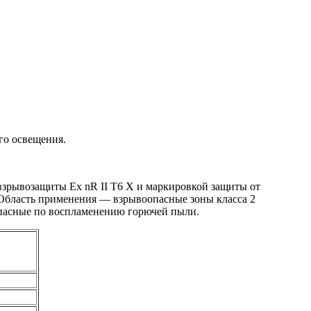
го освещения.
взрывозащиты Eх nR II T6 X и маркировкой защиты от
 Область применения — взрывоопасные зоны класса 2
 опасные по воспламенению горючей пыли.