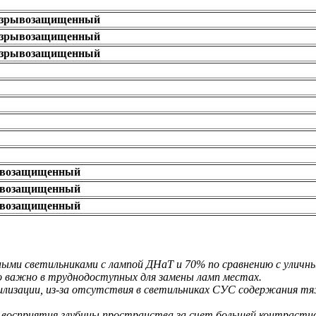
взрывозащищенный
взрывозащищенный
взрывозащищенный
ывозащищенный
ывозащищенный
ывозащищенный
чными светильниками с лампой ДНаТ и 70% по сравнению с уличн
о важно в труднодоступных для замены ламп местах.
тилизации, из-за отсутствия в светильниках СУС содержания тя
и восприятия глубины пространства за счет большей контрастн