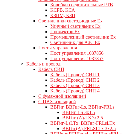
Коробки соединительные РТВ
КСРВ, КСА
КЗПМ, КЗП
Светильники светодиодные Ex
Уличный светильник Ex
Прожектор Ex
Промышленный светильник Ex
Светильник для АЗС Ex
Посты управления
Пост управления 1037856
Пост управления 1037857
Кабель и провод
Кабель СИП
Кабель (Провод) СИП 1
Кабель (Провод) СИП 2
Кабель (Провод) СИП 3
Кабель (Провод) СИП 4
С бумажной изоляцией
С ПВХ изоляцией
ВВГнг, ВВГнг-Ls, ВВГнг-FRLs
ВВГнг-LS 3х1.5
ВВГнг (А)-LS 3х2.5
ВВГнг-LsLTx, ВВГнг-FRLsLTx
ВВГнг(А)-FRLSLTx 3х2.5
ВБШвнг,ВБШвнгLs,ВБШвнгFRLs