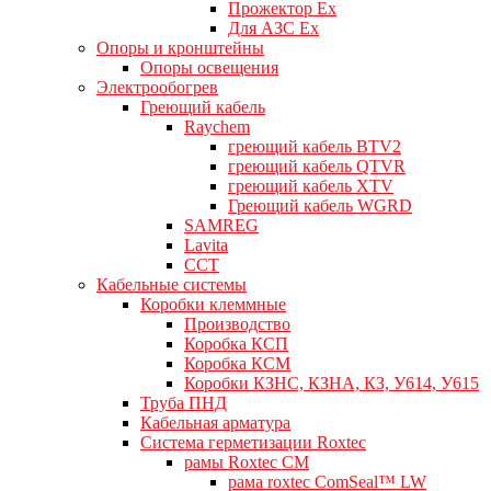
Прожектор Ex
Для АЗС Ex
Опоры и кронштейны
Опоры освещения
Электрообогрев
Греющий кабель
Raychem
греющий кабель BTV2
греющий кабель QTVR
греющий кабель XTV
Греющий кабель WGRD
SAMREG
Lavita
CCT
Кабельные системы
Коробки клеммные
Производство
Коробка КСП
Коробка КСМ
Коробки КЗНС, КЗНА, КЗ, У614, У615
Труба ПНД
Кабельная арматура
Система герметизации Roxtec
рамы Roxtec CM
рама roxtec ComSeal™ LW