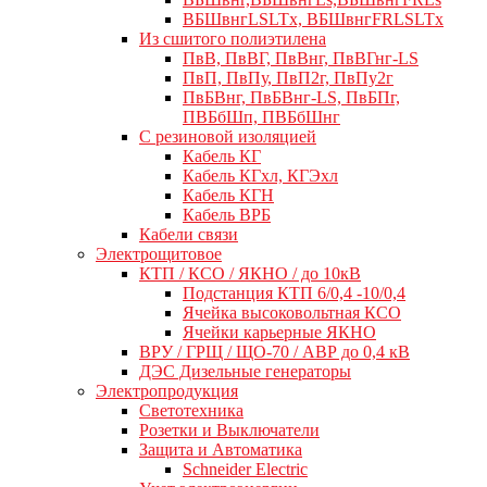
ВБШвнгLSLTx, ВБШвнгFRLSLTx
Из сшитого полиэтилена
ПвВ, ПвВГ, ПвВнг, ПвВГнг-LS
ПвП, ПвПу, ПвП2г, ПвПу2г
ПвБВнг, ПвБВнг-LS, ПвБПг,
ПВБбШп, ПВБбШнг
C резиновой изоляцией
Кабель КГ
Кабель КГхл, КГЭхл
Кабель КГН
Кабель ВРБ
Кабели связи
Электрощитовое
КТП / КСО / ЯКНО / до 10кВ
Подстанция КТП 6/0,4 -10/0,4
Ячейка высоковольтная КСО
Ячейки карьерные ЯКНО
ВРУ / ГРЩ / ЩО-70 / АВР до 0,4 кВ
ДЭС Дизельные генераторы
Электропродукция
Светотехника
Розетки и Выключатели
Защита и Автоматика
Schneider Electric