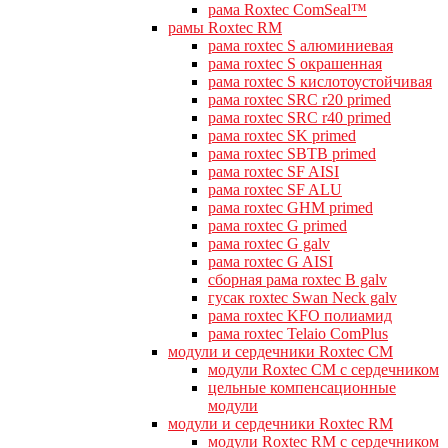
рама Roxtec ComSeal™
рамы Roxtec RM
рама roxtec S алюминиевая
рама roxtec S окрашенная
рама roxtec S кислотоустойчивая
рама roxtec SRC r20 primed
рама roxtec SRC r40 primed
рама roxtec SK primed
рама roxtec SBTB primed
рама roxtec SF AISI
рама roxtec SF ALU
рама roxtec GHM primed
рама roxtec G primed
рама roxtec G galv
рама roxtec G AISI
сборная рама roxtec B galv
гусак roxtec Swan Neck galv
рама roxtec KFO полиамид
рама roxtec Telaio ComPlus
модули и сердечники Roxtec CM
модули Roxtec CM с сердечником
цельные компенсационные
модули
модули и сердечники Roxtec RM
модули Roxtec RM с сердечником