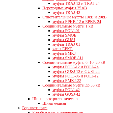
муфты TRAJ-12 и TRAJ-24
Переходные муфты 35 кВ
муфты TRAJ-42
Ответвительные муфты 10кВ и 20кВ
муфты EPKB-12 и EPKB-24
Cоединительные муфты 1 кВ
муфты POLJ-01
муфты SMOE
муфты GUSJ
муфты TRAJ-01
капы EPKE
муфты EMKJ
муфты SMOE 811
Соединительные муфты 6, 10, 20 кВ
муфты POLJ-12 и POLJ-24
муфты GUSJ-12 и GUSJ-24
муфты POLJ-06 и POLJ-12
муфты EMKJ-22
Соединительные муфты до 35 кВ
муфты POLJ-42
муфты GUSJ-42
Шина электротехническая
Шина медная
Взрывозащита
Коробки взрывозащищенные