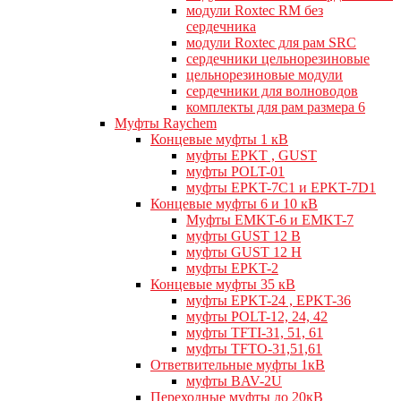
модули Roxtec RM без
сердечника
модули Roxtec для рам SRC
сердечники цельнорезиновые
цельнорезиновые модули
сердечники для волноводов
комплекты для рам размера 6
Муфты Raychem
Концевые муфты 1 кВ
муфты EPKT , GUST
муфты POLT-01
муфты EPKT-7C1 и EPKT-7D1
Концевые муфты 6 и 10 кВ
Муфты EMKT-6 и EMKT-7
муфты GUST 12 В
муфты GUST 12 Н
муфты EPKT-2
Концевые муфты 35 кВ
муфты EPKT-24 , EPKT-36
муфты POLT-12, 24, 42
муфты TFTI-31, 51, 61
муфты TFTO-31,51,61
Ответвительные муфты 1кВ
муфты BAV-2U
Переходные муфты до 20кВ