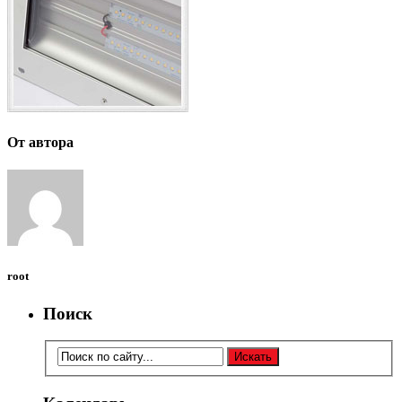
От автора
root
Поиск