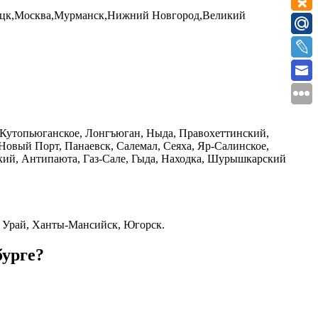
пецк,Москва,Мурманск,Нижний Новгород,Великий
 Кутопьюганское, Лонгъюган, Ныда, Правохеттинский,
овый Порт, Панаевск, Салемал, Сеяха, Яр-Салинское,
ский, Антипаюта, Газ-Сале, Гыда, Находка, Шурышкарский
, Урай, Ханты-Мансийск, Югорск.
урге?