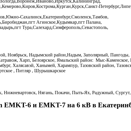
,Вологда,Воронеж,Иваново,Иркутск,Калининград,
й,Кемерово,Киров,Кострома,Курган,Курск,Санкт-Петербург,Ли
атов,Южно-Сахалинск,Екатеринбург,Смоленск,Тамбов,
ь,Биробиджан,пгт Агинское,Кудымкар,пгт Палана,
адырь,пгт Тура,Салехард,Симферополь,Севастополь,
гой, Ноябрьск, Надымский район,Надым, Заполярный, Пангоды,
атравож, Харп, Белоярское, Ямальский район: Мыс-Каменское, Н
мбург, Халясавэй, Ханымей, Харампур, Тазовский район, Тазов
ортское , Питляр , Шурышкарское
к, Нижневартовск, Нягань, Покачи, Пыть-Ях, Радужный, Сургут
em
EMKT-6 и EMKT-7 на 6 кВ в Екатеринб