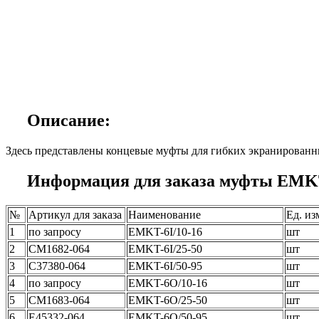
Описание:
Здесь представлены концевые муфты для гибких экранированн
Информация для заказа муфты EMK
№
Артикул для заказа
Наименование
Ед. из
1
по запросу
EMKT-6I/10-16
шт
2
CM1682-064
EMKT-6I/25-50
шт
3
C37380-064
EMKT-6I/50-95
шт
4
по запросу
EMKT-6O/10-16
шт
5
CM1683-064
EMKT-6O/25-50
шт
6
E45332-064
EMKT-6O/50-95
шт