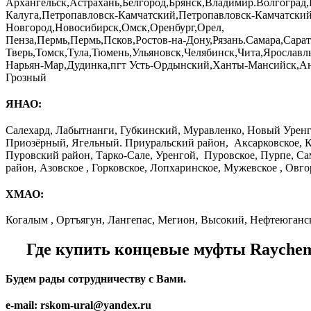
Архангельск,Астрахань,Белгород,Брянск,Владимир.Волгоград
Калуга,Петропавловск-Камчатский,Петропавловск-Камчатски
Новгород,Новосибирск,Омск,Оренбург,Орел,
Пенза,Пермь,Пермь,Псков,Ростов-на-Дону,Рязань.Самара,Сар
Тверь,Томск,Тула,Тюмень,Ульяновск,Челябинск,Чита,Ярославл
Нарьян-Мар,Дудинка,пгт Усть-Ордынский,Ханты-Мансийск,Ан
Грозный
ЯНАО:
Салехард, Лабытнанги, Губкинский, Муравленко, Новый Урен
Приозёрный, Ягельный. Приуральский район, Аксарковское, К
Пуровский район, Тарко-Сале, Уренгой, Пуровское, Пурпе, Са
район, Азовское , Горковское, Лопхаринское, Мужевское , Овг
ХМАО:
Когалым , Ортъягун, Лангепас, Мегион, Высокий, Нефтеюганс
Где купить концевые муфты Raych
Будем рады сотрудничеству с Вами.
e-mail: rskom-ural@yandex.ru