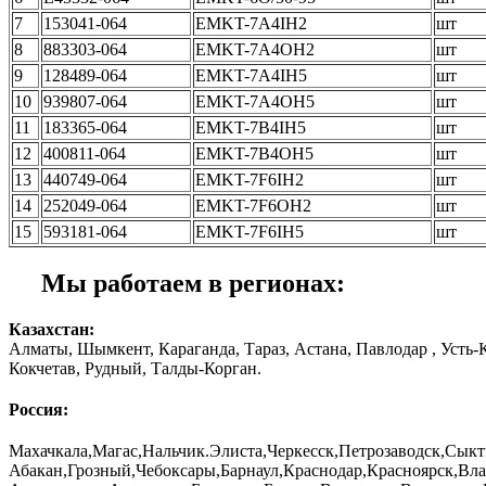
7
153041-064
EMKT-7A4IH2
шт
8
883303-064
EMKT-7A4OH2
шт
9
128489-064
EMKT-7A4IH5
шт
10
939807-064
EMKT-7A4OH5
шт
11
183365-064
EMKT-7B4IH5
шт
12
400811-064
EMKT-7B4OH5
шт
13
440749-064
EMKT-7F6IH2
шт
14
252049-064
EMKT-7F6OH2
шт
15
593181-064
EMKT-7F6IH5
шт
Мы работаем в регионах:
Казахстан:
Алматы, Шымкент, Караганда, Тараз, Астана, Павлодар , Усть-
Кокчетав, Рудный, Талды-Корган.
Россия:
Махачкала,Магас,Нальчик.Элиста,Черкесск,Петрозаводск,Сыкт
Абакан,Грозный,Чебоксары,Барнаул,Краснодар,Красноярск,Вла