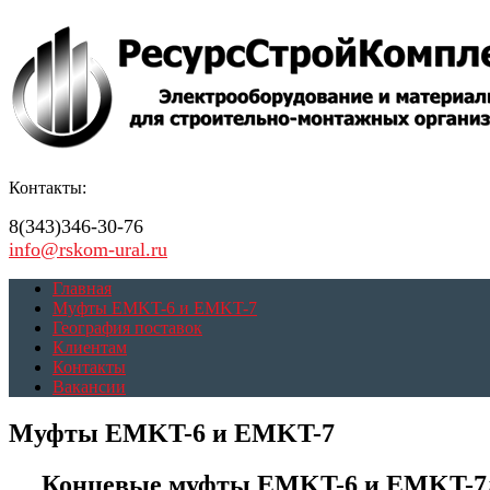
Контакты:
8(343)346-30-76
info@rskom-ural.ru
Главная
Муфты EMKT-6 и EMKT-7
География поставок
Клиентам
Контакты
Вакансии
Муфты EMKT-6 и EMKT-7
Концевые муфты EMKT-6 и EMKT-7дл