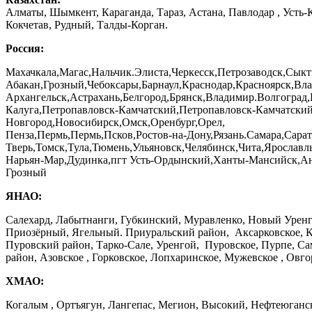
Алматы, Шымкент, Караганда, Тараз, Астана, Павлодар , Усть-
Кокчетав, Рудный, Талды-Корган.
Россия:
Махачкала,Магас,Нальчик.Элиста,Черкесск,Петрозаводск,Сыкт
Абакан,Грозный,Чебоксары,Барнаул,Краснодар,Красноярск,Вла
Архангельск,Астрахань,Белгород,Брянск,Владимир.Волгоград
Калуга,Петропавловск-Камчатский,Петропавловск-Камчатски
Новгород,Новосибирск,Омск,Оренбург,Орел,
Пенза,Пермь,Пермь,Псков,Ростов-на-Дону,Рязань.Самара,Сар
Тверь,Томск,Тула,Тюмень,Ульяновск,Челябинск,Чита,Ярославл
Нарьян-Мар,Дудинка,пгт Усть-Ордынский,Ханты-Мансийск,Ан
Грозный
ЯНАО:
Салехард, Лабытнанги, Губкинский, Муравленко, Новый Урен
Приозёрный, Ягельный. Приуральский район, Аксарковское, К
Пуровский район, Тарко-Сале, Уренгой, Пуровское, Пурпе, Са
район, Азовское , Горковское, Лопхаринское, Мужевское , Овг
ХМАО:
Когалым , Ортъягун, Лангепас, Мегион, Высокий, Нефтеюганс