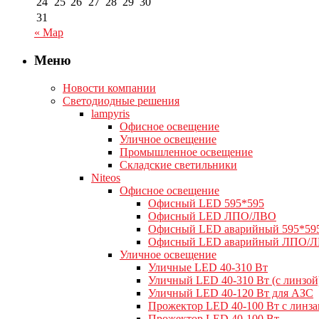
24
25
26
27
28
29
30
31
« Мар
Меню
Новости компании
Светодиодные решения
lampyris
Офисное освещение
Уличное освещение
Промышленное освещение
Складские светильники
Niteos
Офисное освещение
Офисный LED 595*595
Офисный LED ЛПО/ЛВО
Офисный LED аварийный 595*59
Офисный LED аварийный ЛПО/
Уличное освещение
Уличные LED 40-310 Вт
Уличный LED 40-310 Вт (с линзой
Уличный LED 40-120 Вт для АЗС
Прожектор LED 40-100 Вт с линз
Прожектор LED 40-100 Вт