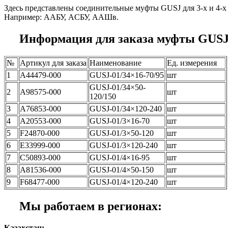
Здесь представлены соединительные муфты GUSJ для 3-х и 4-х
Например: AAБУ, AСБУ, ААШв.
Информация для заказа муфты GUS
№
Артикул для заказа
Наименование
Ед. измерения
1
A44479-000
GUSJ-01/34×16-70/95
шт
GUSJ-01/34×50-
2
A98575-000
шт
120/150
3
A76853-000
GUSJ-01/34×120-240
шт
4
A20553-000
GUSJ-01/3×16-70
шт
5
F24870-000
GUSJ-01/3×50-120
шт
6
E33999-000
GUSJ-01/3×120-240
шт
7
C50893-000
GUSJ-01/4×16-95
шт
8
A81536-000
GUSJ-01/4×50-150
шт
9
F68477-000
GUSJ-01/4×120-240
шт
Мы работаем в регионах:
Казахстан: