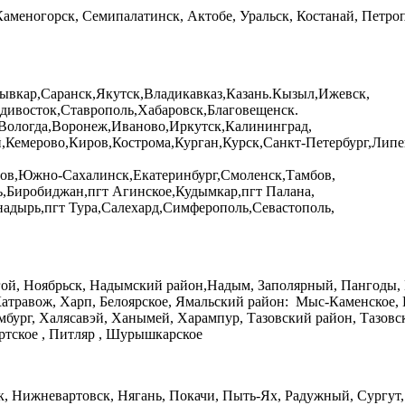
Каменогорск, Семипалатинск, Актобе, Уральск, Костанай, Петроп
ывкар,Саранск,Якутск,Владикавказ,Казань.Кызыл,Ижевск,
дивосток,Ставрополь,Хабаровск,Благовещенск.
,Вологда,Воронеж,Иваново,Иркутск,Калининград,
й,Кемерово,Киров,Кострома,Курган,Курск,Санкт-Петербург,Ли
атов,Южно-Сахалинск,Екатеринбург,Смоленск,Тамбов,
ь,Биробиджан,пгт Агинское,Кудымкар,пгт Палана,
адырь,пгт Тура,Салехард,Симферополь,Севастополь,
гой, Ноябрьск, Надымский район,Надым, Заполярный, Пангоды,
атравож, Харп, Белоярское, Ямальский район: Мыс-Каменское, Н
мбург, Халясавэй, Ханымей, Харампур, Тазовский район, Тазов
ортское , Питляр , Шурышкарское
к, Нижневартовск, Нягань, Покачи, Пыть-Ях, Радужный, Сургут