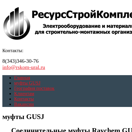
Контакты:
8(343)346-30-76
info@rskom-ural.ru
Главная
муфты GUSJ
География поставок
Клиентам
Контакты
Вакансии
муфты GUSJ
Соединительные муфты Raychem GUS