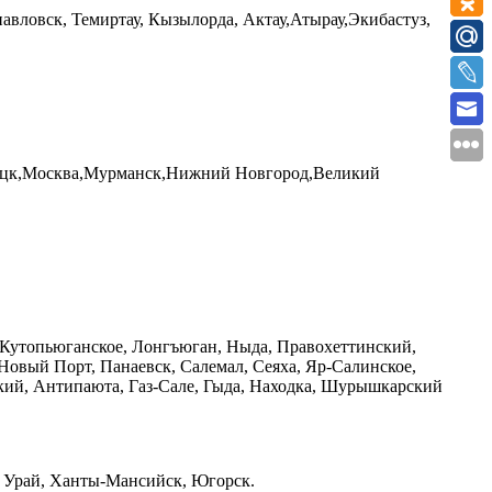
авловск, Темиртау, Кызылорда, Актау,Атырау,Экибастуз,
пецк,Москва,Мурманск,Нижний Новгород,Великий
 Кутопьюганское, Лонгъюган, Ныда, Правохеттинский,
овый Порт, Панаевск, Салемал, Сеяха, Яр-Салинское,
ский, Антипаюта, Газ-Сале, Гыда, Находка, Шурышкарский
, Урай, Ханты-Мансийск, Югорск.