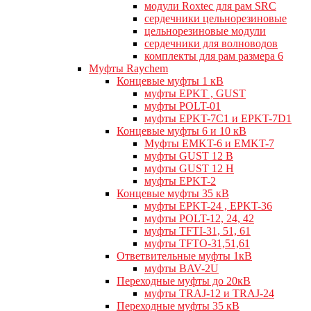
модули Roxtec для рам SRC
сердечники цельнорезиновые
цельнорезиновые модули
сердечники для волноводов
комплекты для рам размера 6
Муфты Raychem
Концевые муфты 1 кВ
муфты EPKT , GUST
муфты POLT-01
муфты EPKT-7C1 и EPKT-7D1
Концевые муфты 6 и 10 кВ
Муфты EMKT-6 и EMKT-7
муфты GUST 12 В
муфты GUST 12 Н
муфты EPKT-2
Концевые муфты 35 кВ
муфты EPKT-24 , EPKT-36
муфты POLT-12, 24, 42
муфты TFTI-31, 51, 61
муфты TFTO-31,51,61
Ответвительные муфты 1кВ
муфты BAV-2U
Переходные муфты до 20кВ
муфты TRAJ-12 и TRAJ-24
Переходные муфты 35 кВ