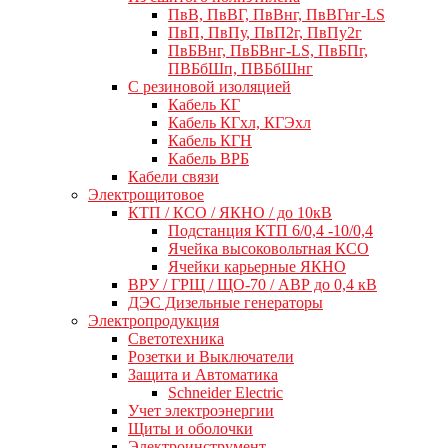
ПвВ, ПвВГ, ПвВнг, ПвВГнг-LS
ПвП, ПвПу, ПвП2г, ПвПу2г
ПвБВнг, ПвБВнг-LS, ПвБПг,
ПВБбШп, ПВБбШнг
C резиновой изоляцией
Кабель КГ
Кабель КГхл, КГЭхл
Кабель КГН
Кабель ВРБ
Кабели связи
Электрощитовое
КТП / КСО / ЯКНО / до 10кВ
Подстанция КТП 6/0,4 -10/0,4
Ячейка высоковольтная КСО
Ячейки карьерные ЯКНО
ВРУ / ГРЩ / ЩО-70 / АВР до 0,4 кВ
ДЭС Дизельные генераторы
Электропродукция
Светотехника
Розетки и Выключатели
Защита и Автоматика
Schneider Electric
Учет электроэнергии
Щиты и оболочки
Электроинструмент