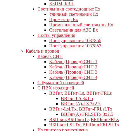
КЗПМ, КЗП
Светильники светодиодные Ex
Уличный светильник Ex
Прожектор Ex
Промышленный светильник Ex
Светильник для АЗС Ex
Посты управления
Пост управления 1037856
Пост управления 1037857
Кабель и провод
Кабель СИП
Кабель (Провод) СИП 1
Кабель (Провод) СИП 2
Кабель (Провод) СИП 3
Кабель (Провод) СИП 4
С бумажной изоляцией
С ПВХ изоляцией
ВВГнг, ВВГнг-Ls, ВВГнг-FRLs
ВВГнг-LS 3х1.5
ВВГнг (А)-LS 3х2.5
ВВГнг-LsLTx, ВВГнг-FRLsLTx
ВВГнг(А)-FRLSLTx 3х2.5
ВБШвнг,ВБШвнгLs,ВБШвнгFRLs
ВБШвнгLSLTx, ВБШвнгFRLSLTx
Из сшитого полиэтилена