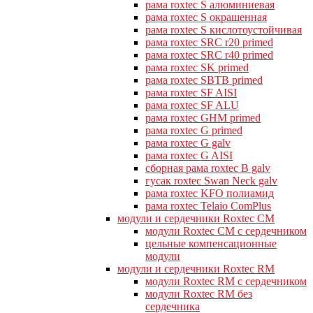
рама roxtec S алюминиевая
рама roxtec S окрашенная
рама roxtec S кислотоустойчивая
рама roxtec SRC r20 primed
рама roxtec SRC r40 primed
рама roxtec SK primed
рама roxtec SBTB primed
рама roxtec SF AISI
рама roxtec SF ALU
рама roxtec GHM primed
рама roxtec G primed
рама roxtec G galv
рама roxtec G AISI
сборная рама roxtec B galv
гусак roxtec Swan Neck galv
рама roxtec KFO полиамид
рама roxtec Telaio ComPlus
модули и сердечники Roxtec CM
модули Roxtec CM с сердечником
цельные компенсационные
модули
модули и сердечники Roxtec RM
модули Roxtec RM с сердечником
модули Roxtec RM без
сердечника