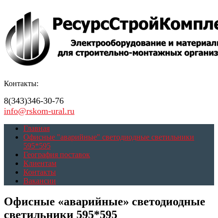
Контакты:
8(343)346-30-76
info@rskom-ural.ru
Главная
Офисные "аварийные" светодиодные светильники
595*595
География поставок
Клиентам
Контакты
Вакансии
Офисные «аварийные» светодиодные
светильники 595*595