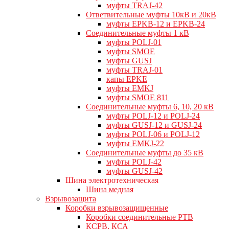
муфты TRAJ-42
Ответвительные муфты 10кВ и 20кВ
муфты EPKB-12 и EPKB-24
Cоединительные муфты 1 кВ
муфты POLJ-01
муфты SMOE
муфты GUSJ
муфты TRAJ-01
капы EPKE
муфты EMKJ
муфты SMOE 811
Соединительные муфты 6, 10, 20 кВ
муфты POLJ-12 и POLJ-24
муфты GUSJ-12 и GUSJ-24
муфты POLJ-06 и POLJ-12
муфты EMKJ-22
Соединительные муфты до 35 кВ
муфты POLJ-42
муфты GUSJ-42
Шина электротехническая
Шина медная
Взрывозащита
Коробки взрывозащищенные
Коробки соединительные РТВ
КСРВ, КСА