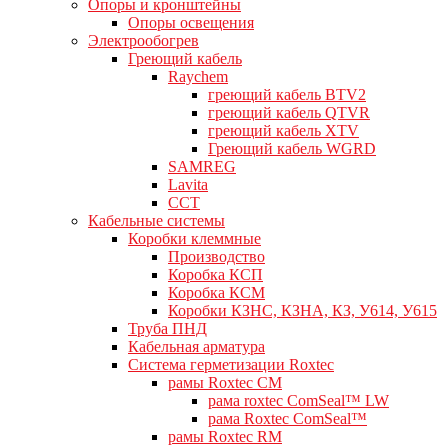
Опоры и кронштейны
Опоры освещения
Электрообогрев
Греющий кабель
Raychem
греющий кабель BTV2
греющий кабель QTVR
греющий кабель XTV
Греющий кабель WGRD
SAMREG
Lavita
CCT
Кабельные системы
Коробки клеммные
Производство
Коробка КСП
Коробка КСМ
Коробки КЗНС, КЗНА, КЗ, У614, У615
Труба ПНД
Кабельная арматура
Система герметизации Roxtec
рамы Roxtec CM
рама roxtec ComSeal™ LW
рама Roxtec ComSeal™
рамы Roxtec RM